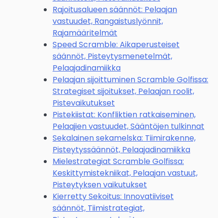
Rajoitusalueen säännöt: Pelaajan
vastuudet, Rangaistuslyönnit,
Rajamääritelmät
Speed Scramble: Aikaperusteiset
säännöt, Pisteytysmenetelmät,
Pelaajadinamiikka
Pelaajan sijoittuminen Scramble Golfissa:
Strategiset sijoitukset, Pelaajan roolit,
Pistevaikutukset
Pistekiistat: Konfliktien ratkaiseminen,
Pelaajien vastuudet, Sääntöjen tulkinnat
Sekalainen sekamelska: Tiimirakenne,
Pisteytyssäännöt, Pelaajadinamiikka
Mielestrategiat Scramble Golfissa:
Keskittymistekniikat, Pelaajan vastuut,
Pisteytyksen vaikutukset
Kierretty Sekoitus: Innovatiiviset
säännöt, Tiimistrategiat,