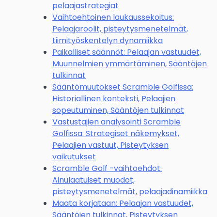
pelaajastrategiat
Vaihtoehtoinen laukaussekoitus:
Pelaajaroolit, pisteytysmenetelmät,
tiimityöskentelyn dynamiikka
Paikalliset säännöt: Pelaajan vastuudet,
Muunnelmien ymmärtäminen, Sääntöjen
tulkinnat
Sääntömuutokset Scramble Golfissa:
Historiallinen konteksti, Pelaajien
sopeutuminen, Sääntöjen tulkinnat
Vastustajien analysointi Scramble
Golfissa: Strategiset näkemykset,
Pelaajien vastuut, Pisteytyksen
vaikutukset
Scramble Golf -vaihtoehdot:
Ainulaatuiset muodot,
pisteytysmenetelmät, pelaajadinamiikka
Maata korjataan: Pelaajan vastuudet,
Sääntöjen tulkinnat, Pisteytyksen