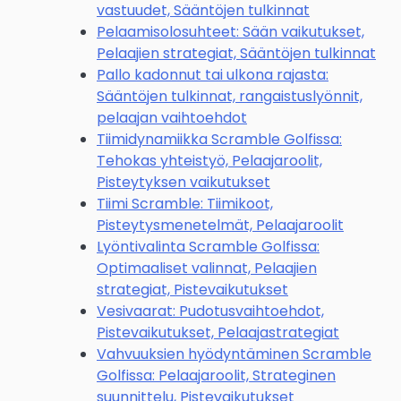
vastuudet, Sääntöjen tulkinnat
Pelaamisolosuhteet: Sään vaikutukset,
Pelaajien strategiat, Sääntöjen tulkinnat
Pallo kadonnut tai ulkona rajasta:
Sääntöjen tulkinnat, rangaistuslyönnit,
pelaajan vaihtoehdot
Tiimidynamiikka Scramble Golfissa:
Tehokas yhteistyö, Pelaajaroolit,
Pisteytyksen vaikutukset
Tiimi Scramble: Tiimikoot,
Pisteytysmenetelmät, Pelaajaroolit
Lyöntivalinta Scramble Golfissa:
Optimaaliset valinnat, Pelaajien
strategiat, Pistevaikutukset
Vesivaarat: Pudotusvaihtoehdot,
Pistevaikutukset, Pelaajastrategiat
Vahvuuksien hyödyntäminen Scramble
Golfissa: Pelaajaroolit, Strateginen
suunnittelu, Pistevaikutukset