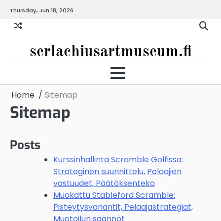
Skip
Thursday, Jun 18, 2026
to
content
serlachiusartmuseum.fi
Home
Sitemap
Sitemap
Posts
Kurssinhallinta Scramble Golfissa:
Strateginen suunnittelu, Pelaajien
vastuudet, Päätöksenteko
Muokattu Stableford Scramble:
Pisteytysvariantit, Pelaajastrategiat,
Muotoilun säännöt