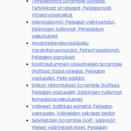
Tiimiviestintä Scramble Golfissa:
Tehokkaat strategiat, Pelaajaroolit,
Yhteistyötekniikat
Häiriösäännöt: Pelaajan vaihtoehdot,
Sääntöjen tulkinnat, Pistelaskun
vaikutukset
Hyväntekeväisyyskilpailu:
Varainkeruumuodot, Pisteytyssäännöt,
Pelaajien panokset
Sovittautuminen olosuhteisiin Scramble
Golfissa: Säästrategiat, Pelaajan
vastuudet, Pelin säädöt
Etiikan rikkomukset Scramble Golfissa:
Pelaajan vastuudet, Sääntöjen tulkinnat,
Rangaistusvaikutukset
Välineet: Sallittuja esineitä, Pelaajan
vastuudet, Välineiden tekniset tiedot
Selvitetään Scramble Golf -säännöt:
Yleiset väärinkäsitykset, Pelaajan