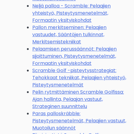
Neljä palloa - Scramble: Pelaajien
yhteistyö, Pisteytysmenetelmät,
Formaatin yksityiskohdat
Pallon merkitseminen: Pelaajien
vastuudet, Sääntöjen tulkinnat,
Merkitsemistekniikat
Pelaamisen perussäännöt: Pelaajien
sijoittuminen, Pisteytysmenetelmät,
Formaatin yksityiskohdat
Scramble Golf -pisteytysstrategiat:
Tehokkaat tekniikat, Pelaajien yhteistyö,
Pisteytysmenetelmät
Pelin rytmittäminen Scramble Golfissa:
Ajan hallinta, Pelaajan vastuut,
Strateginen suunnittelu
Paras palloskräbble:
Pisteytysmenetelmät, Pelaajien vastuut,
Muotoilun säännöt