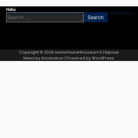
Haku
Search
for:
Copyright © 2026
serlachiusartmuseum.fi
| Expose
News by
Ascendoor
| Powered by
WordPress
.