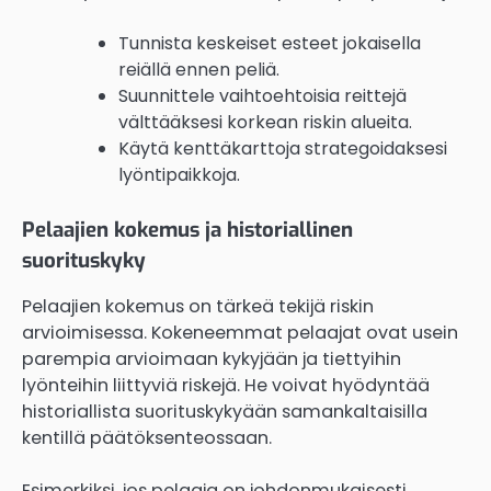
Tunnista keskeiset esteet jokaisella
reiällä ennen peliä.
Suunnittele vaihtoehtoisia reittejä
välttääksesi korkean riskin alueita.
Käytä kenttäkarttoja strategoidaksesi
lyöntipaikkoja.
Pelaajien kokemus ja historiallinen
suorituskyky
Pelaajien kokemus on tärkeä tekijä riskin
arvioimisessa. Kokeneemmat pelaajat ovat usein
parempia arvioimaan kykyjään ja tiettyihin
lyönteihin liittyviä riskejä. He voivat hyödyntää
historiallista suorituskykyään samankaltaisilla
kentillä päätöksenteossaan.
Esimerkiksi, jos pelaaja on johdonmukaisesti