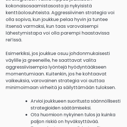
kokonaisosaamistasosta ja nykyisistä
kenttäolosuhteista. Aggressiivinen strategia voi
olla sopiva, kun joukkue pelaa hyvin ja tuntee
itsensä varmaksi, kun taas varovaisempi
lähestymistapa voi olla parempi haastavissa
rei’issä.
Esimerkiksi, jos joukkue osuu johdonmukaisesti
väylille ja greeneille, he saattavat valita
aggressiivisempia lyöntejä hyödyntääkseen
momentumiaan. Kuitenkin, jos he kohtaavat
vaikeuksia, varovainen strategia voi auttaa
minimoimaan virheitä ja säilyttämään tuloksen.
Arvioi joukkueen suoritusta säännöllisesti
strategioiden säätämiseksi.
Ota huomioon nykyinen tulos ja kuinka
paljon riskiä on hyväksyttävää.