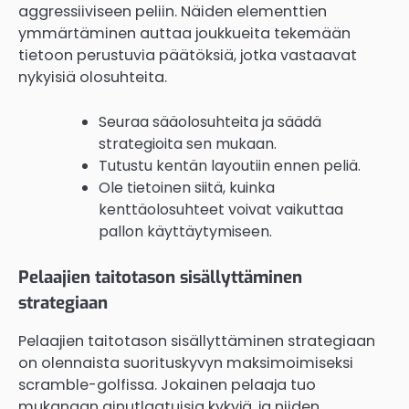
aggressiiviseen peliin. Näiden elementtien
ymmärtäminen auttaa joukkueita tekemään
tietoon perustuvia päätöksiä, jotka vastaavat
nykyisiä olosuhteita.
Seuraa sääolosuhteita ja säädä
strategioita sen mukaan.
Tutustu kentän layoutiin ennen peliä.
Ole tietoinen siitä, kuinka
kenttäolosuhteet voivat vaikuttaa
pallon käyttäytymiseen.
Pelaajien taitotason sisällyttäminen
strategiaan
Pelaajien taitotason sisällyttäminen strategiaan
on olennaista suorituskyvyn maksimoimiseksi
scramble-golfissa. Jokainen pelaaja tuo
mukanaan ainutlaatuisia kykyjä, ja niiden