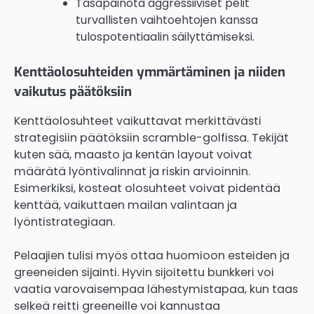
Tasapainota aggressiiviset pelit
turvallisten vaihtoehtojen kanssa
tulospotentiaalin säilyttämiseksi.
Kenttäolosuhteiden ymmärtäminen ja niiden
vaikutus päätöksiin
Kenttäolosuhteet vaikuttavat merkittävästi
strategisiin päätöksiin scramble-golfissa. Tekijät
kuten sää, maasto ja kentän layout voivat
määrätä lyöntivalinnat ja riskin arvioinnin.
Esimerkiksi, kosteat olosuhteet voivat pidentää
kenttää, vaikuttaen mailan valintaan ja
lyöntistrategiaan.
Pelaajien tulisi myös ottaa huomioon esteiden ja
greeneiden sijainti. Hyvin sijoitettu bunkkeri voi
vaatia varovaisempaa lähestymistapaa, kun taas
selkeä reitti greeneille voi kannustaa