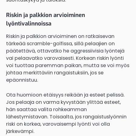
Riskin ja palkkion arvioiminen
lyöntivalinnoissa
Riskin ja palkkion arvioiminen on ratkaisevan
tärkeää scramble-golfissa, sillä pelaajien on
päätettävä, ottavatko he aggressiivisia lyöntejä
vai pelaavatko varovaisesti. Korkean riskin lyönti
voi tuottaa paremman paikan, mutta se voi myös
johtaa merkittäviin rangaistuksiin, jos se
epäonnistuu.
Ota huomioon etäisyys reikään ja esteet pelissä.
Jos pelaaja on varma kyvystään ylittää esteet,
hän saattaa valita rohkeamman
lähestymistavan. Toisaalta, jos rangaistuslyönnin
riski on korkea, varovaisempi lyönti voi olla
järkevämpi.