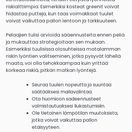
riskialttiimpia. Esimerkiksi kosteat greenit voivat
hidastaa putteja, kun taas voimakkaat tuulet
voivat vaikuttaa pallon lentoon ja tarkkuuteen.
Pelaajien tulisi arvioida sääennusteita ennen peliä
ja mukauttaa strategioitaan sen mukaan.
Esimerkiksi tuulisissa olosuhteissa matalamman
riskin lyöntien valitseminen, jotka pysyvät lähellä
maata, voi olla tehokkaampaa kuin yrittää
korkeaa riskiä, pitkän matkan lyöntejä.
Seuraa tuulen nopeutta ja suuntaa
säätääksesi mailavalintaa.
Ota huomioon sadeennusteet
valmistautuaksesi liukastumisiin.
Ole tietoinen lämpötilan muutoksista,
jotka voivat vaikuttaa pallon
etäisyyteen.