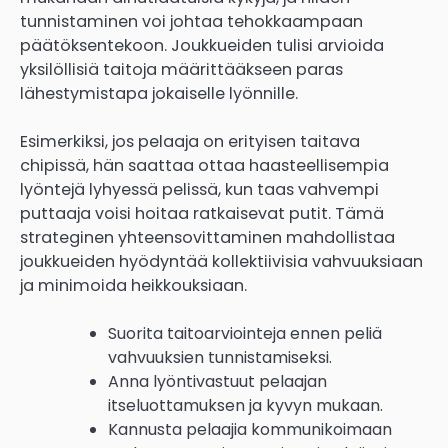
tunnistaminen voi johtaa tehokkaampaan
päätöksentekoon. Joukkueiden tulisi arvioida
yksilöllisiä taitoja määrittääkseen paras
lähestymistapa jokaiselle lyönnille.
Esimerkiksi, jos pelaaja on erityisen taitava
chipissä, hän saattaa ottaa haasteellisempia
lyöntejä lyhyessä pelissä, kun taas vahvempi
puttaaja voisi hoitaa ratkaisevat putit. Tämä
strateginen yhteensovittaminen mahdollistaa
joukkueiden hyödyntää kollektiivisia vahvuuksiaan
ja minimoida heikkouksiaan.
Suorita taitoarviointeja ennen peliä
vahvuuksien tunnistamiseksi.
Anna lyöntivastuut pelaajan
itseluottamuksen ja kyvyn mukaan.
Kannusta pelaajia kommunikoimaan