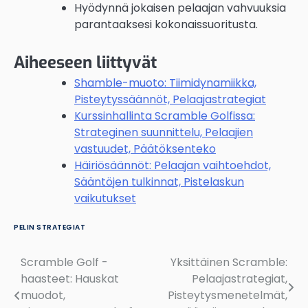
Hyödynnä jokaisen pelaajan vahvuuksia
parantaaksesi kokonaissuoritusta.
Aiheeseen liittyvät
Shamble-muoto: Tiimidynamiikka,
Pisteytyssäännöt, Pelaajastrategiat
Kurssinhallinta Scramble Golfissa:
Strateginen suunnittelu, Pelaajien
vastuudet, Päätöksenteko
Häiriösäännöt: Pelaajan vaihtoehdot,
Sääntöjen tulkinnat, Pistelaskun
vaikutukset
PELIN STRATEGIAT
Scramble Golf -
Yksittäinen Scramble:
Post
haasteet: Hauskat
Pelaajastrategiat,
navigation
muodot,
Pisteytysmenetelmät,