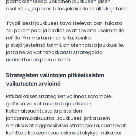
päätöksentekoa. Jokainen joukkueen jäsen
osallistuu, ja paras tulos jokaisella reiällä kirjataan.
Tyypillisesti joukkueet tavoittelevat par-tulosta
tai parempaa, ja birdiet ovat tavoite useimmilla
rei’illä. Ymmärtäminen siitä, kuinka
pistejärjestelmä toimii, on olennaista joukkueille,
jotta ne voivat tehokkaasti strategoida
riskinottoaan pelin aikana.
Strategisten valintojen pitkäaikaisten
vaikutusten arviointi
Pitkäaikaiset strategiset valinnat scramble-
golfissa voivat muokata joukkueen
kokonaissuoritusta ja pisteiden
johdonmukaisuutta. Joukkueet, jotka usein
omaksuvat aggressiivisia strategioita, saattavat
kehittää korkeampaa riskinsietokykyä, mikä voi