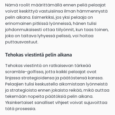
Nämä roolit määrittämällä ennen peliä pelaajat
voivat keskittyä vastuisiinsa ilman hämmennystä
pelin aikana. Esimerkiksi, jos yksi pelaaja on
erinomainen pitkissä lyönneissä, hänen tulisi
johdonmukaisesti ottaa tiilyönnit, kun taas toinen,
joka on taitava lyhyessä pelissä, voi hoitaa
puttausvastuut.
Tehokas viestintä pelin aikana
Tehokas viestintä on ratkaisevan tärkeää
scramble-golfissa, jotta kaikki pelaajat ovat
linjassa strategioidensa ja päätöstensä kanssa.
Pelaajien tulisi keskustella aikomistaan lyönneistä
ja strategioista ennen jokaista reikää, mikä auttaa
tekemään nopeita päätöksiä pelin aikana.
Yksinkertaiset sanalliset vihjeet voivat sujuvoittaa
tätä prosessia.