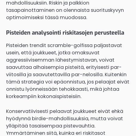
mahdollisuuksiin. Riskin ja palkkion
tasapainottaminen on olennaista suorituskyvyn
optimoimiseksi tässä muodossa.
Pisteiden analysointi riskitasojen perusteella
Pisteiden trendit scramble-golfissa paljastavat
usein, että joukkueet, jotka omaksuvat
aggressiivisemman lähestymistavan, voivat
saavuttaa alhaisempia pisteitä, erityisesti par-
viitosilla ja saavutettavilla par-nelosilla. Kuitenkin
tämä strategia voi epäonnistua, jos pelaajat eivät
onnistu lyönneissään tehokkaasti, mikä johtaa
korkeampiin kokonaispisteisiin.
Konservatiivisesti pelaavat joukkueet eivät ehkä
hyödynnä birdie-mahdollisuuksia, mutta voivat
ylläpitää tasaisempaa pistevauhtia.
Ymmärtäminen siitä, kuinka eri riskitasot