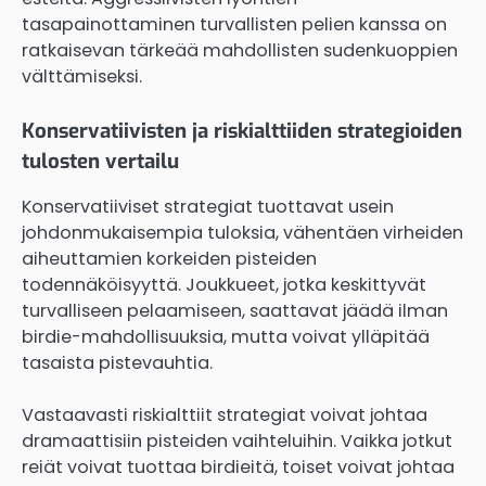
tasapainottaminen turvallisten pelien kanssa on
ratkaisevan tärkeää mahdollisten sudenkuoppien
välttämiseksi.
Konservatiivisten ja riskialttiiden strategioiden
tulosten vertailu
Konservatiiviset strategiat tuottavat usein
johdonmukaisempia tuloksia, vähentäen virheiden
aiheuttamien korkeiden pisteiden
todennäköisyyttä. Joukkueet, jotka keskittyvät
turvalliseen pelaamiseen, saattavat jäädä ilman
birdie-mahdollisuuksia, mutta voivat ylläpitää
tasaista pistevauhtia.
Vastaavasti riskialttiit strategiat voivat johtaa
dramaattisiin pisteiden vaihteluihin. Vaikka jotkut
reiät voivat tuottaa birdieitä, toiset voivat johtaa