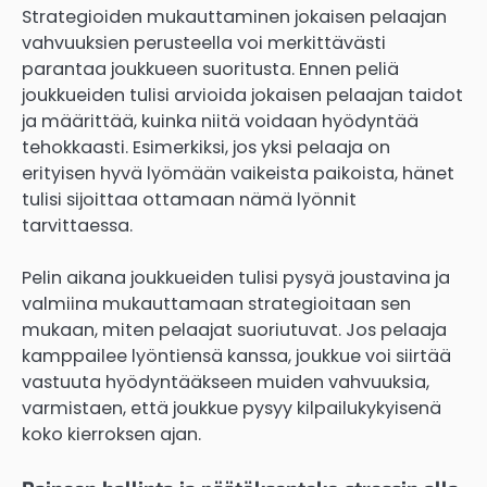
Strategioiden mukauttaminen jokaisen pelaajan
vahvuuksien perusteella voi merkittävästi
parantaa joukkueen suoritusta. Ennen peliä
joukkueiden tulisi arvioida jokaisen pelaajan taidot
ja määrittää, kuinka niitä voidaan hyödyntää
tehokkaasti. Esimerkiksi, jos yksi pelaaja on
erityisen hyvä lyömään vaikeista paikoista, hänet
tulisi sijoittaa ottamaan nämä lyönnit
tarvittaessa.
Pelin aikana joukkueiden tulisi pysyä joustavina ja
valmiina mukauttamaan strategioitaan sen
mukaan, miten pelaajat suoriutuvat. Jos pelaaja
kamppailee lyöntiensä kanssa, joukkue voi siirtää
vastuuta hyödyntääkseen muiden vahvuuksia,
varmistaen, että joukkue pysyy kilpailukykyisenä
koko kierroksen ajan.