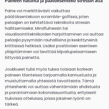
Paineen hallinta ja päätöksenteko stressin alla
Paine voi merkittävästi vaikuttaa
päätöksentekoon scramble-golfissa, joten
pelaajien on kehitettävä tekniikoita stressin
hallitsemiseksi. Mindfulnessin tai
visualisointitekniikoiden harjoittaminen voi auttaa
pelaajia pysymään rauhallisina ja keskittyneinä
kriittisissä hetkissä. Lisäksi positiivisen asenteen
ylläpitäminen voi lievittää kilpailupelaamiseen
liittyvää painetta.
Joukkueet tulisi myös tukea toisiaan korkean
paineen tilanteissa tarjoamalla kannustusta ja
muistuttamalla yhteisistä tavoitteista. Tämä
yhteishenki voi auttaa vähentämään ahdistusta
ja parantamaan kokonaissuoritusta, erityisesti
tiukoissa otteluissa, joissa jokainen lyönti on
tärkeä.