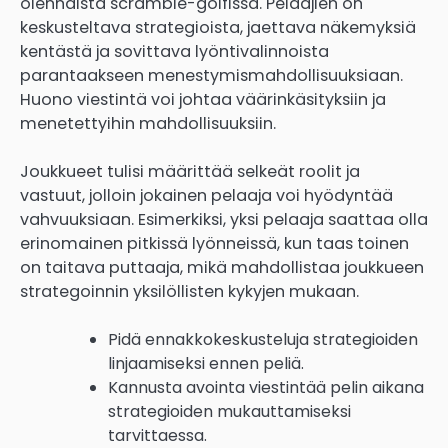
olennaista scramble-golfissa. Pelaajien on
keskusteltava strategioista, jaettava näkemyksiä
kentästä ja sovittava lyöntivalinnoista
parantaakseen menestymismahdollisuuksiaan.
Huono viestintä voi johtaa väärinkäsityksiin ja
menetettyihin mahdollisuuksiin.
Joukkueet tulisi määrittää selkeät roolit ja
vastuut, jolloin jokainen pelaaja voi hyödyntää
vahvuuksiaan. Esimerkiksi, yksi pelaaja saattaa olla
erinomainen pitkissä lyönneissä, kun taas toinen
on taitava puttaaja, mikä mahdollistaa joukkueen
strategoinnin yksilöllisten kykyjen mukaan.
Pidä ennakkokeskusteluja strategioiden
linjaamiseksi ennen peliä.
Kannusta avointa viestintää pelin aikana
strategioiden mukauttamiseksi
tarvittaessa.