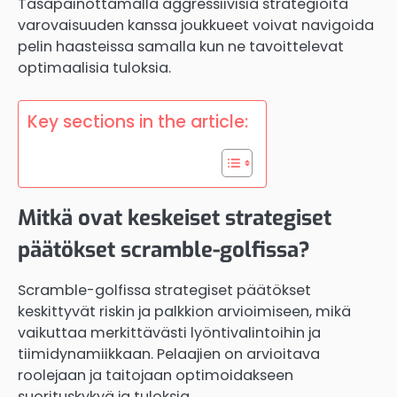
Tasapainottamalla aggressiivisia strategioita
varovaisuuden kanssa joukkueet voivat navigoida
pelin haasteissa samalla kun ne tavoittelevat
optimaalisia tuloksia.
Key sections in the article:
Mitkä ovat keskeiset strategiset
päätökset scramble-golfissa?
Scramble-golfissa strategiset päätökset
keskittyvät riskin ja palkkion arvioimiseen, mikä
vaikuttaa merkittävästi lyöntivalintoihin ja
tiimidynamiikkaan. Pelaajien on arvioitava
roolejaan ja taitojaan optimoidakseen
suorituskykyä ja tuloksia.