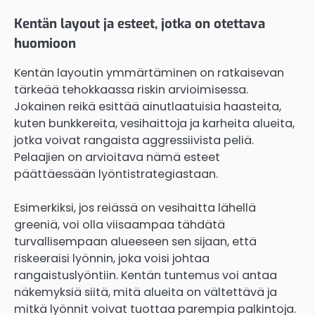
Kentän layout ja esteet, jotka on otettava
huomioon
Kentän layoutin ymmärtäminen on ratkaisevan
tärkeää tehokkaassa riskin arvioimisessa.
Jokainen reikä esittää ainutlaatuisia haasteita,
kuten bunkkereita, vesihaittoja ja karheita alueita,
jotka voivat rangaista aggressiivista peliä.
Pelaajien on arvioitava nämä esteet
päättäessään lyöntistrategiastaan.
Esimerkiksi, jos reiässä on vesihaitta lähellä
greeniä, voi olla viisaampaa tähdätä
turvallisempaan alueeseen sen sijaan, että
riskeeraisi lyönnin, joka voisi johtaa
rangaistuslyöntiin. Kentän tuntemus voi antaa
näkemyksiä siitä, mitä alueita on vältettävä ja
mitkä lyönnit voivat tuottaa parempia palkintoja.