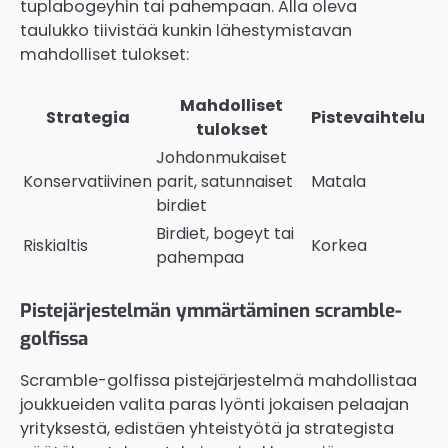
tuplabogeyhin tai pahempaan. Alla oleva
taulukko tiivistää kunkin lähestymistavan
mahdolliset tulokset:
Mahdolliset
Strategia
Pistevaihtelu
tulokset
Johdonmukaiset
Konservatiivinen
parit, satunnaiset
Matala
birdiet
Birdiet, bogeyt tai
Riskialtis
Korkea
pahempaa
Pistejärjestelmän ymmärtäminen scramble-
golfissa
Scramble-golfissa pistejärjestelmä mahdollistaa
joukkueiden valita paras lyönti jokaisen pelaajan
yrityksestä, edistäen yhteistyötä ja strategista