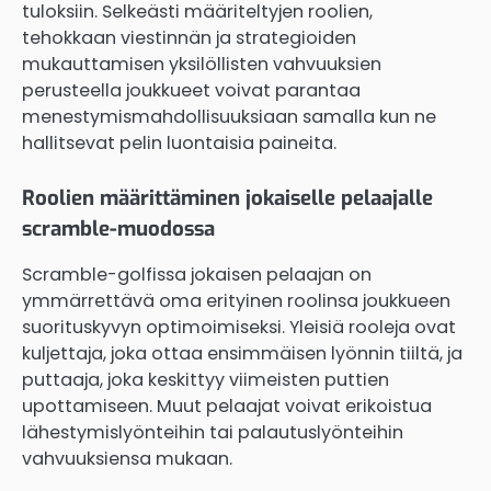
tuloksiin. Selkeästi määriteltyjen roolien,
tehokkaan viestinnän ja strategioiden
mukauttamisen yksilöllisten vahvuuksien
perusteella joukkueet voivat parantaa
menestymismahdollisuuksiaan samalla kun ne
hallitsevat pelin luontaisia paineita.
Roolien määrittäminen jokaiselle pelaajalle
scramble-muodossa
Scramble-golfissa jokaisen pelaajan on
ymmärrettävä oma erityinen roolinsa joukkueen
suorituskyvyn optimoimiseksi. Yleisiä rooleja ovat
kuljettaja, joka ottaa ensimmäisen lyönnin tiiltä, ja
puttaaja, joka keskittyy viimeisten puttien
upottamiseen. Muut pelaajat voivat erikoistua
lähestymislyönteihin tai palautuslyönteihin
vahvuuksiensa mukaan.