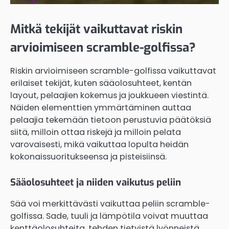
Mitkä tekijät vaikuttavat riskin
arvioimiseen scramble-golfissa?
Riskin arvioimiseen scramble-golfissa vaikuttavat
erilaiset tekijät, kuten sääolosuhteet, kentän
layout, pelaajien kokemus ja joukkueen viestintä.
Näiden elementtien ymmärtäminen auttaa
pelaajia tekemään tietoon perustuvia päätöksiä
siitä, milloin ottaa riskejä ja milloin pelata
varovaisesti, mikä vaikuttaa lopulta heidän
kokonaissuoritukseensa ja pisteisiinsä.
Sääolosuhteet ja niiden vaikutus peliin
Sää voi merkittävästi vaikuttaa peliin scramble-
golfissa. Sade, tuuli ja lämpötila voivat muuttaa
kenttäolosuhteita, tehden tietyistä lyönneistä