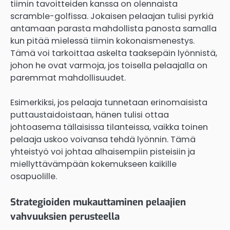
tiimin tavoitteiden kanssa on olennaista
scramble-golfissa. Jokaisen pelaajan tulisi pyrkiä
antamaan parasta mahdollista panosta samalla
kun pitää mielessä tiimin kokonaismenestys.
Tämä voi tarkoittaa askelta taaksepäin lyönnistä,
johon he ovat varmoja, jos toisella pelaajalla on
paremmat mahdollisuudet.
Esimerkiksi, jos pelaaja tunnetaan erinomaisista
puttaustaidoistaan, hänen tulisi ottaa
johtoasema tällaisissa tilanteissa, vaikka toinen
pelaaja uskoo voivansa tehdä lyönnin. Tämä
yhteistyö voi johtaa alhaisempiin pisteisiin ja
miellyttävämpään kokemukseen kaikille
osapuolille.
Strategioiden mukauttaminen pelaajien
vahvuuksien perusteella