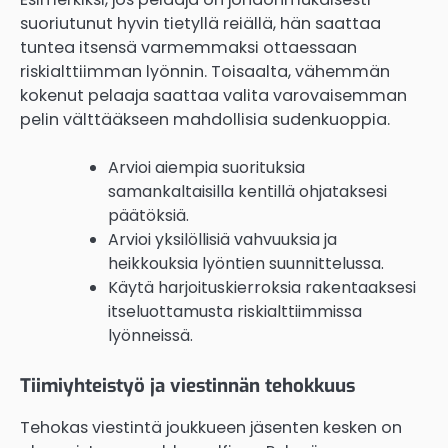
suoriutunut hyvin tietyllä reiällä, hän saattaa
tuntea itsensä varmemmaksi ottaessaan
riskialttiimman lyönnin. Toisaalta, vähemmän
kokenut pelaaja saattaa valita varovaisemman
pelin välttääkseen mahdollisia sudenkuoppia.
Arvioi aiempia suorituksia
samankaltaisilla kentillä ohjataksesi
päätöksiä.
Arvioi yksilöllisiä vahvuuksia ja
heikkouksia lyöntien suunnittelussa.
Käytä harjoituskierroksia rakentaaksesi
itseluottamusta riskialttiimmissa
lyönneissä.
Tiimiyhteistyö ja viestinnän tehokkuus
Tehokas viestintä joukkueen jäsenten kesken on