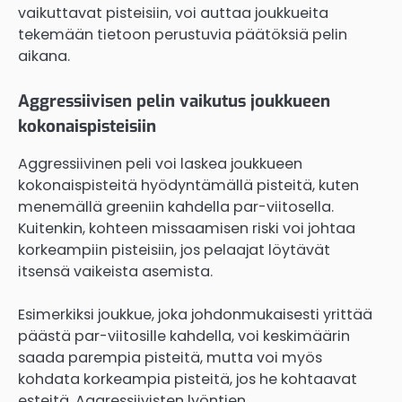
vaikuttavat pisteisiin, voi auttaa joukkueita
tekemään tietoon perustuvia päätöksiä pelin
aikana.
Aggressiivisen pelin vaikutus joukkueen
kokonaispisteisiin
Aggressiivinen peli voi laskea joukkueen
kokonaispisteitä hyödyntämällä pisteitä, kuten
menemällä greeniin kahdella par-viitosella.
Kuitenkin, kohteen missaamisen riski voi johtaa
korkeampiin pisteisiin, jos pelaajat löytävät
itsensä vaikeista asemista.
Esimerkiksi joukkue, joka johdonmukaisesti yrittää
päästä par-viitosille kahdella, voi keskimäärin
saada parempia pisteitä, mutta voi myös
kohdata korkeampia pisteitä, jos he kohtaavat
esteitä. Aggressiivisten lyöntien