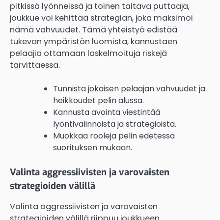
pitkissä lyönneissä ja toinen taitava puttaaja,
joukkue voi kehittää strategian, joka maksimoi
nämä vahvuudet. Tämä yhteistyö edistää
tukevan ympäristön luomista, kannustaen
pelaajia ottamaan laskelmoituja riskejä
tarvittaessa.
Tunnista jokaisen pelaajan vahvuudet ja
heikkoudet pelin alussa.
Kannusta avointa viestintää
lyöntivalinnoista ja strategioista.
Muokkaa rooleja pelin edetessä
suorituksen mukaan.
Valinta aggressiivisten ja varovaisten
strategioiden välillä
Valinta aggressiivisten ja varovaisten
strategioiden välillä riippuu joukkueen