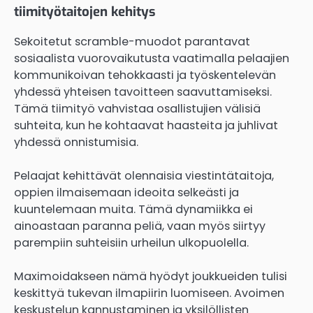
tiimityötaitojen kehitys
Sekoitetut scramble-muodot parantavat
sosiaalista vuorovaikutusta vaatimalla pelaajien
kommunikoivan tehokkaasti ja työskentelevän
yhdessä yhteisen tavoitteen saavuttamiseksi.
Tämä tiimityö vahvistaa osallistujien välisiä
suhteita, kun he kohtaavat haasteita ja juhlivat
yhdessä onnistumisia.
Pelaajat kehittävät olennaisia viestintätaitoja,
oppien ilmaisemaan ideoita selkeästi ja
kuuntelemaan muita. Tämä dynamiikka ei
ainoastaan paranna peliä, vaan myös siirtyy
parempiin suhteisiin urheilun ulkopuolella.
Maximoidakseen nämä hyödyt joukkueiden tulisi
keskittyä tukevan ilmapiirin luomiseen. Avoimen
keskustelun kannustaminen ja yksilöllisten