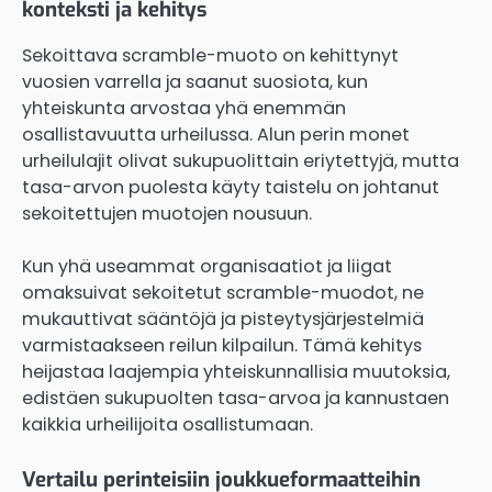
konteksti ja kehitys
Sekoittava scramble-muoto on kehittynyt
vuosien varrella ja saanut suosiota, kun
yhteiskunta arvostaa yhä enemmän
osallistavuutta urheilussa. Alun perin monet
urheilulajit olivat sukupuolittain eriytettyjä, mutta
tasa-arvon puolesta käyty taistelu on johtanut
sekoitettujen muotojen nousuun.
Kun yhä useammat organisaatiot ja liigat
omaksuivat sekoitetut scramble-muodot, ne
mukauttivat sääntöjä ja pisteytysjärjestelmiä
varmistaakseen reilun kilpailun. Tämä kehitys
heijastaa laajempia yhteiskunnallisia muutoksia,
edistäen sukupuolten tasa-arvoa ja kannustaen
kaikkia urheilijoita osallistumaan.
Vertailu perinteisiin joukkueformaatteihin