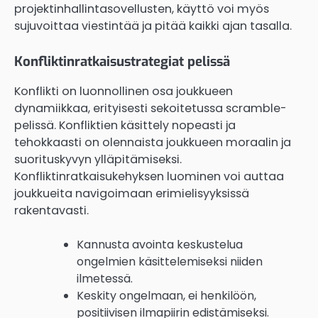
projektinhallintasovellusten, käyttö voi myös
sujuvoittaa viestintää ja pitää kaikki ajan tasalla.
Konfliktinratkaisustrategiat pelissä
Konflikti on luonnollinen osa joukkueen
dynamiikkaa, erityisesti sekoitetussa scramble-
pelissä. Konfliktien käsittely nopeasti ja
tehokkaasti on olennaista joukkueen moraalin ja
suorituskyvyn ylläpitämiseksi.
Konfliktinratkaisukehyksen luominen voi auttaa
joukkueita navigoimaan erimielisyyksissä
rakentavasti.
Kannusta avointa keskustelua
ongelmien käsittelemiseksi niiden
ilmetessä.
Keskity ongelmaan, ei henkilöön,
positiivisen ilmapiirin edistämiseksi.