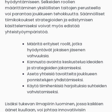
hyödyntämiseen. Selkeiden roolien
määrittäminen yksilöllisten taitojen perusteella
voi parantaa joukkueen tehokkuutta. Säännölliset
tiimikokoukset strategioiden ja edistymisen
käsittelemiseksi voivat myös edistää
yhteistyöympäristöä.
Määritä erityiset roolit, jotka
hyödyntävät jokaisen jäsenen
vahvuuksia.
Kannusta avointa keskustelua ideoiden
ja strategioiden jakamiseksi.
Aseta yhteisiä tavoitteita joukkueen
ponnistelujen yhdistämiseksi.
Käytä tiimihenkisiä harjoituksia suhteiden
vahvistamiseksi.
Lisäksi tukevan ilmapiirin luominen, jossa kaikkien
äänet kuullaan, voi johtaa innovatiivisiin