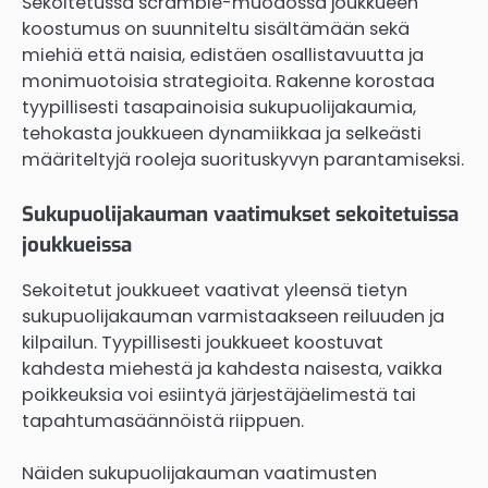
Sekoitetussa scramble-muodossa joukkueen
koostumus on suunniteltu sisältämään sekä
miehiä että naisia, edistäen osallistavuutta ja
monimuotoisia strategioita. Rakenne korostaa
tyypillisesti tasapainoisia sukupuolijakaumia,
tehokasta joukkueen dynamiikkaa ja selkeästi
määriteltyjä rooleja suorituskyvyn parantamiseksi.
Sukupuolijakauman vaatimukset sekoitetuissa
joukkueissa
Sekoitetut joukkueet vaativat yleensä tietyn
sukupuolijakauman varmistaakseen reiluuden ja
kilpailun. Tyypillisesti joukkueet koostuvat
kahdesta miehestä ja kahdesta naisesta, vaikka
poikkeuksia voi esiintyä järjestäjäelimestä tai
tapahtumasäännöistä riippuen.
Näiden sukupuolijakauman vaatimusten