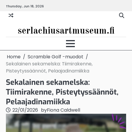
Skip
Thursday, Jun 18, 2026
to
content
serlachiusartmuseum.fi
Home
Scramble Golf -muodot
Sekalainen sekamelska: Tiimirakenne,
Pisteytyssäännöt, Pelaajadinamiikka
Sekalainen sekamelska:
Tiimirakenne, Pisteytyssäännöt,
Pelaajadinamiikka
22/01/2026
by
Fiona Caldwell