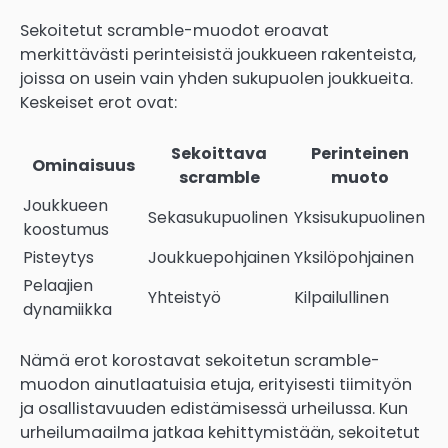
Sekoitetut scramble-muodot eroavat
merkittävästi perinteisistä joukkueen rakenteista,
joissa on usein vain yhden sukupuolen joukkueita.
Keskeiset erot ovat:
Sekoittava
Perinteinen
Ominaisuus
scramble
muoto
Joukkueen
Sekasukupuolinen
Yksisukupuolinen
koostumus
Pisteytys
Joukkuepohjainen
Yksilöpohjainen
Pelaajien
Yhteistyö
Kilpailullinen
dynamiikka
Nämä erot korostavat sekoitetun scramble-
muodon ainutlaatuisia etuja, erityisesti tiimityön
ja osallistavuuden edistämisessä urheilussa. Kun
urheilumaailma jatkaa kehittymistään, sekoitetut