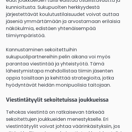
edut joukkueiden tulisi edistää osallistavuutta ja
kunnioitusta. Sukupuolten herkkyydestä
järjestettävät koulutustilaisuudet voivat auttaa
jäseniä ymmärtämään ja arvostamaan erilaisia
näkökulmia, edistäen yhtenäisempää
tiimiympäristöä.
Kannustaminen sekoitettuihin
sukupuolipartnereihin pelin aikana voi myös
parantaa viestintää ja yhteistyötä. Tämä
lähestymistapa mahdollistaa tiimin jäsenten
oppia toisiltaan ja kehittää strategioita, jotka
hyödyntävät heidän monipuolisia taitojaan.
Viestintätyylit sekoitetuissa joukkueissa
Tehokas viestintä on ratkaisevan tärkeää
sekoitettujen joukkueiden menestykselle. Eri
viestintätyylit voivat johtaa väärinkäsityksiin, jos