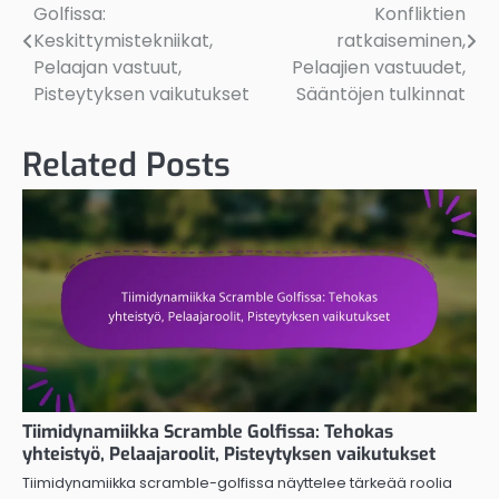
Golfissa:
Konfliktien
navigation
Keskittymistekniikat,
ratkaiseminen,
Pelaajan vastuut,
Pelaajien vastuudet,
Pisteytyksen vaikutukset
Sääntöjen tulkinnat
Related Posts
Tiimidynamiikka Scramble Golfissa: Tehokas
yhteistyö, Pelaajaroolit, Pisteytyksen vaikutukset
Tiimidynamiikka scramble-golfissa näyttelee tärkeää roolia