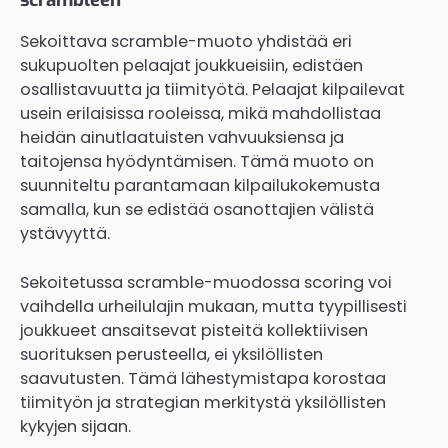
Sekoittava scramble-muoto yhdistää eri
sukupuolten pelaajat joukkueisiin, edistäen
osallistavuutta ja tiimityötä. Pelaajat kilpailevat
usein erilaisissa rooleissa, mikä mahdollistaa
heidän ainutlaatuisten vahvuuksiensa ja
taitojensa hyödyntämisen. Tämä muoto on
suunniteltu parantamaan kilpailukokemusta
samalla, kun se edistää osanottajien välistä
ystävyyttä.
Sekoitetussa scramble-muodossa scoring voi
vaihdella urheilulajin mukaan, mutta tyypillisesti
joukkueet ansaitsevat pisteitä kollektiivisen
suorituksen perusteella, ei yksilöllisten
saavutusten. Tämä lähestymistapa korostaa
tiimityön ja strategian merkitystä yksilöllisten
kykyjen sijaan.