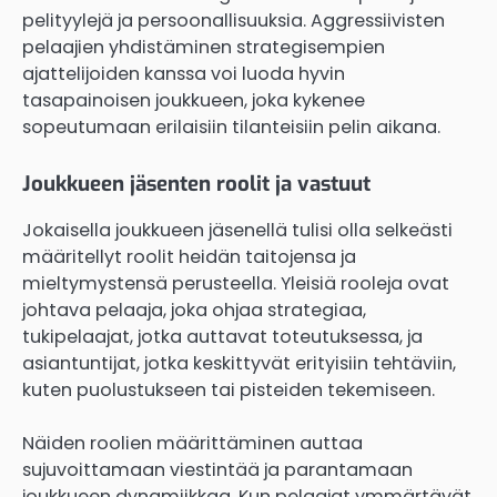
pelityylejä ja persoonallisuuksia. Aggressiivisten
pelaajien yhdistäminen strategisempien
ajattelijoiden kanssa voi luoda hyvin
tasapainoisen joukkueen, joka kykenee
sopeutumaan erilaisiin tilanteisiin pelin aikana.
Joukkueen jäsenten roolit ja vastuut
Jokaisella joukkueen jäsenellä tulisi olla selkeästi
määritellyt roolit heidän taitojensa ja
mieltymystensä perusteella. Yleisiä rooleja ovat
johtava pelaaja, joka ohjaa strategiaa,
tukipelaajat, jotka auttavat toteutuksessa, ja
asiantuntijat, jotka keskittyvät erityisiin tehtäviin,
kuten puolustukseen tai pisteiden tekemiseen.
Näiden roolien määrittäminen auttaa
sujuvoittamaan viestintää ja parantamaan
joukkueen dynamiikkaa. Kun pelaajat ymmärtävät