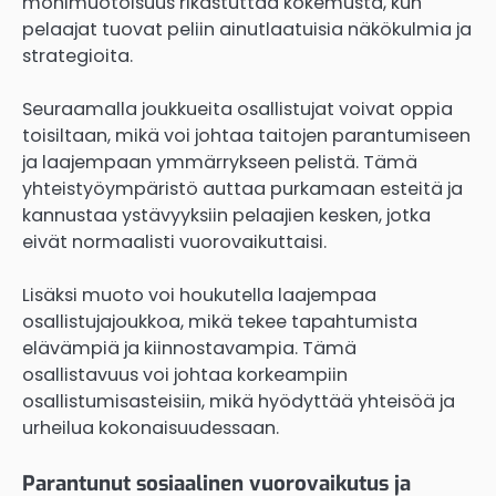
monimuotoisuus rikastuttaa kokemusta, kun
pelaajat tuovat peliin ainutlaatuisia näkökulmia ja
strategioita.
Seuraamalla joukkueita osallistujat voivat oppia
toisiltaan, mikä voi johtaa taitojen parantumiseen
ja laajempaan ymmärrykseen pelistä. Tämä
yhteistyöympäristö auttaa purkamaan esteitä ja
kannustaa ystävyyksiin pelaajien kesken, jotka
eivät normaalisti vuorovaikuttaisi.
Lisäksi muoto voi houkutella laajempaa
osallistujajoukkoa, mikä tekee tapahtumista
elävämpiä ja kiinnostavampia. Tämä
osallistavuus voi johtaa korkeampiin
osallistumisasteisiin, mikä hyödyttää yhteisöä ja
urheilua kokonaisuudessaan.
Parantunut sosiaalinen vuorovaikutus ja