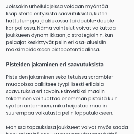
Joissakin urheilulajeissa voidaan myöntää
lisäpisteitä erityisistä saavutuksista, kuten
hattutemppu jääkiekossa tai double-double
koripallossa. Nämä vaihtelut voivat vaikuttaa
joukkueen dynamiikkaan ja strategioihin, kun
pelaajat keskittyvät pelin eri osa-alueisiin
maksimoidakseen pistepotentiaalinsa.
Pisteiden jakaminen eri saavutuksista
Pisteiden jakaminen sekoitetuissa scramble-
muodoissa palkitsee tyypillisesti erilaisia
saavutuksia eri tavoin. Esimerkiksi maalin
tekeminen voi tuottaa enemmän pisteitä kuin
syötön antaminen, mikä heijastaa maalin
suurempaa vaikutusta pelin lopputulokseen.
Monissa tapauksissa joukkueet voivat myös saada