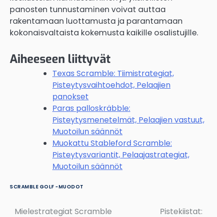
panosten tunnustaminen voivat auttaa
rakentamaan luottamusta ja parantamaan
kokonaisvaltaista kokemusta kaikille osalistujille.
Aiheeseen liittyvät
Texas Scramble: Tiimistrategiat,
Pisteytysvaihtoehdot, Pelaajien
panokset
Paras palloskräbble:
Pisteytysmenetelmät, Pelaajien vastuut,
Muotoilun säännöt
Muokattu Stableford Scramble:
Pisteytysvariantit, Pelaajastrategiat,
Muotoilun säännöt
SCRAMBLE GOLF -MUODOT
Mielestrategiat Scramble
Pistekiistat:
Post