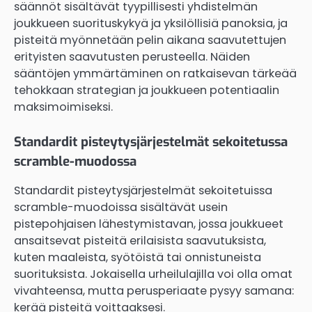
säännöt sisältävät tyypillisesti yhdistelmän
joukkueen suorituskykyä ja yksilöllisiä panoksia, ja
pisteitä myönnetään pelin aikana saavutettujen
erityisten saavutusten perusteella. Näiden
sääntöjen ymmärtäminen on ratkaisevan tärkeää
tehokkaan strategian ja joukkueen potentiaalin
maksimoimiseksi.
Standardit pisteytysjärjestelmät sekoitetussa
scramble-muodossa
Standardit pisteytysjärjestelmät sekoitetuissa
scramble-muodoissa sisältävät usein
pistepohjaisen lähestymistavan, jossa joukkueet
ansaitsevat pisteitä erilaisista saavutuksista,
kuten maaleista, syötöistä tai onnistuneista
suorituksista. Jokaisella urheilulajilla voi olla omat
vivahteensa, mutta perusperiaate pysyy samana:
kerää pisteitä voittaaksesi.