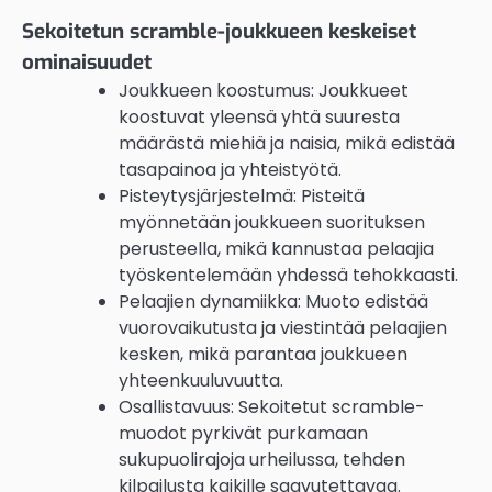
Sekoitetun scramble-joukkueen keskeiset
ominaisuudet
Joukkueen koostumus: Joukkueet
koostuvat yleensä yhtä suuresta
määrästä miehiä ja naisia, mikä edistää
tasapainoa ja yhteistyötä.
Pisteytysjärjestelmä: Pisteitä
myönnetään joukkueen suorituksen
perusteella, mikä kannustaa pelaajia
työskentelemään yhdessä tehokkaasti.
Pelaajien dynamiikka: Muoto edistää
vuorovaikutusta ja viestintää pelaajien
kesken, mikä parantaa joukkueen
yhteenkuuluvuutta.
Osallistavuus: Sekoitetut scramble-
muodot pyrkivät purkamaan
sukupuolirajoja urheilussa, tehden
kilpailusta kaikille saavutettavaa.