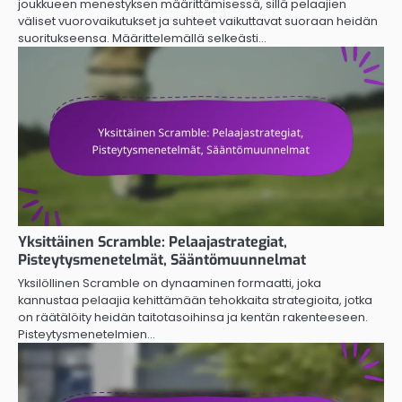
joukkueen menestyksen määrittämisessä, sillä pelaajien
väliset vuorovaikutukset ja suhteet vaikuttavat suoraan heidän
suoritukseensa. Määrittelemällä selkeästi…
Yksittäinen Scramble: Pelaajastrategiat,
Pisteytysmenetelmät, Sääntömuunnelmat
Yksilöllinen Scramble on dynaaminen formaatti, joka
kannustaa pelaajia kehittämään tehokkaita strategioita, jotka
on räätälöity heidän taitotasoihinsa ja kentän rakenteeseen.
Pisteytysmenetelmien…