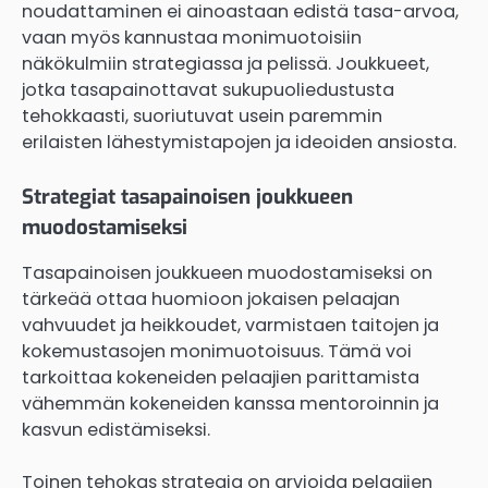
noudattaminen ei ainoastaan edistä tasa-arvoa,
vaan myös kannustaa monimuotoisiin
näkökulmiin strategiassa ja pelissä. Joukkueet,
jotka tasapainottavat sukupuoliedustusta
tehokkaasti, suoriutuvat usein paremmin
erilaisten lähestymistapojen ja ideoiden ansiosta.
Strategiat tasapainoisen joukkueen
muodostamiseksi
Tasapainoisen joukkueen muodostamiseksi on
tärkeää ottaa huomioon jokaisen pelaajan
vahvuudet ja heikkoudet, varmistaen taitojen ja
kokemustasojen monimuotoisuus. Tämä voi
tarkoittaa kokeneiden pelaajien parittamista
vähemmän kokeneiden kanssa mentoroinnin ja
kasvun edistämiseksi.
Toinen tehokas strategia on arvioida pelaajien