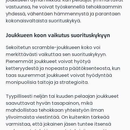
vastuunsa, he voivat työskennellä tehokkaammin
yhdessä, vähentäen hämmennystä ja parantaen
kokonaisvaltaista suorituskykyä.
Joukkueen koon vaikutus suorituskykyyn
Sekoitetun scramble-joukkueen koko voi
merkittävästi vaikuttaa sen suorituskykyyn.
Pienemmät joukkueet voivat hyötyä
ketteryydestä ja nopeasta päätöksenteosta, kun
taas suuremmat joukkueet voivat hyödyntää
monipuolisia taitoja ja strategioita.
Tyypillisesti neljän tai kuuden pelaajan joukkueet
saavuttavat hyvän tasapainon, mikä
mahdollistaa tehokkaan yhteistyön ilman
ylivoimaista viestintää. On kuitenkin tärkeää
varmistaa, että jokainen jäsen tuntee itsensä