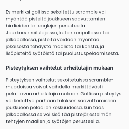
Esimerkiksi golfissa sekoitettu scramble voi
myöntää pisteitä joukkueen saavuttamien
birdieiden tai eaglejen perusteella.
Joukkueurheilulajeissa, kuten koripallossa tai
jalkapallossa, pisteitä voidaan myöntää
jokaisesta tehdystä maalista tai korista, ja
lisäpisteitä syötöistä tai puolustuspelaamisesta.
Pisteytyksen vaihtelut urheilulajin mukaan
Pisteytyksen vaihtelut sekoitetuissa scramble-
muodoissa voivat vaihdella merkittävästi
pelattavan urheilulajin mukaan. Golfissa pisteytys
voi keskittyä parhaan tuloksen saavuttamiseen
joukkueen pelaajien keskuudessa, kun taas
jalkapallossa se voi sisältää pistejärjestelmän
tehtyjen maalien ja syötöjen perusteella.