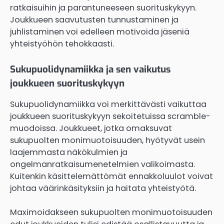
ratkaisuihin ja parantuneeseen suorituskykyyn.
Joukkueen saavutusten tunnustaminen ja
juhlistaminen voi edelleen motivoida jäseniä
yhteistyöhön tehokkaasti.
Sukupuolidynamiikka ja sen vaikutus
joukkueen suorituskykyyn
Sukupuolidynamiikka voi merkittävästi vaikuttaa
joukkueen suorituskykyyn sekoitetuissa scramble-
muodoissa. Joukkueet, jotka omaksuvat
sukupuolten monimuotoisuuden, hyötyvät usein
laajemmasta näkökulmien ja
ongelmanratkaisumenetelmien valikoimasta.
Kuitenkin käsittelemättömät ennakkoluulot voivat
johtaa väärinkäsityksiin ja haitata yhteistyötä.
Maximoidakseen sukupuolten monimuotoisuuden