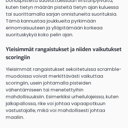
bonuspisteitä saavuttaessaan virstanpylväitä,
kuten tietyn määrän pisteitä tietyn ajan kuluessa
tai suorittamalla sarjan onnistuneita suorituksia.
Tämä kannustaa joukkueita pyrkimään
erinomaisuuteen ja ylläpitämään korkeaa
suorituskykyä koko pelin ajan.
Yleisimmät rangaistukset ja niiden vaikutukset
scoringiin
Yleisimmät rangaistukset sekoitetuissa scramble-
muodoissa voivat merkittävästi vaikuttaa
scoringiin, usein johtamalla pisteiden
vähentämiseen tai menetettyihin
mahdollisuuksiin. Esimerkiksi urheilulajeissa, kuten
jalkapallossa, rike voi johtaa vapaapotkuun
vastustajalle, mikä voi mahdollisesti johtaa
maaliin.