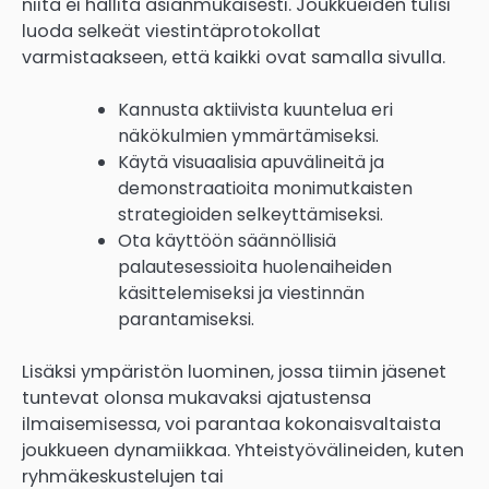
niitä ei hallita asianmukaisesti. Joukkueiden tulisi
luoda selkeät viestintäprotokollat
varmistaakseen, että kaikki ovat samalla sivulla.
Kannusta aktiivista kuuntelua eri
näkökulmien ymmärtämiseksi.
Käytä visuaalisia apuvälineitä ja
demonstraatioita monimutkaisten
strategioiden selkeyttämiseksi.
Ota käyttöön säännöllisiä
palautesessioita huolenaiheiden
käsittelemiseksi ja viestinnän
parantamiseksi.
Lisäksi ympäristön luominen, jossa tiimin jäsenet
tuntevat olonsa mukavaksi ajatustensa
ilmaisemisessa, voi parantaa kokonaisvaltaista
joukkueen dynamiikkaa. Yhteistyövälineiden, kuten
ryhmäkeskustelujen tai