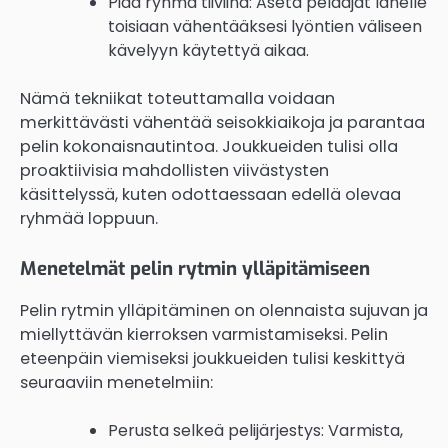
Pidä ryhmä tiiviinä: Aseta pelaajat lähelle
toisiaan vähentääksesi lyöntien väliseen
kävelyyn käytettyä aikaa.
Nämä tekniikat toteuttamalla voidaan
merkittävästi vähentää seisokkiaikoja ja parantaa
pelin kokonaisnautintoa. Joukkueiden tulisi olla
proaktiivisia mahdollisten viivästysten
käsittelyssä, kuten odottaessaan edellä olevaa
ryhmää loppuun.
Menetelmät pelin rytmin ylläpitämiseen
Pelin rytmin ylläpitäminen on olennaista sujuvan ja
miellyttävän kierroksen varmistamiseksi. Pelin
eteenpäin viemiseksi joukkueiden tulisi keskittyä
seuraaviin menetelmiin:
Perusta selkeä pelijärjestys: Varmista,