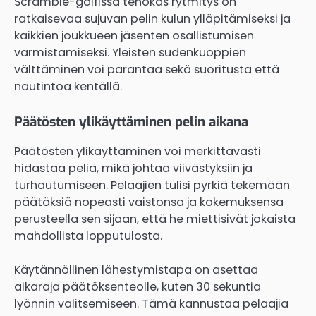
Scramble-golfissa tehokas rytmitys on
ratkaisevaa sujuvan pelin kulun ylläpitämiseksi ja
kaikkien joukkueen jäsenten osallistumisen
varmistamiseksi. Yleisten sudenkuoppien
välttäminen voi parantaa sekä suoritusta että
nautintoa kentällä.
Päätösten ylikäyttäminen pelin aikana
Päätösten ylikäyttäminen voi merkittävästi
hidastaa peliä, mikä johtaa viivästyksiin ja
turhautumiseen. Pelaajien tulisi pyrkiä tekemään
päätöksiä nopeasti vaistonsa ja kokemuksensa
perusteella sen sijaan, että he miettisivät jokaista
mahdollista lopputulosta.
Käytännöllinen lähestymistapa on asettaa
aikaraja päätöksenteolle, kuten 30 sekuntia
lyönnin valitsemiseen. Tämä kannustaa pelaajia