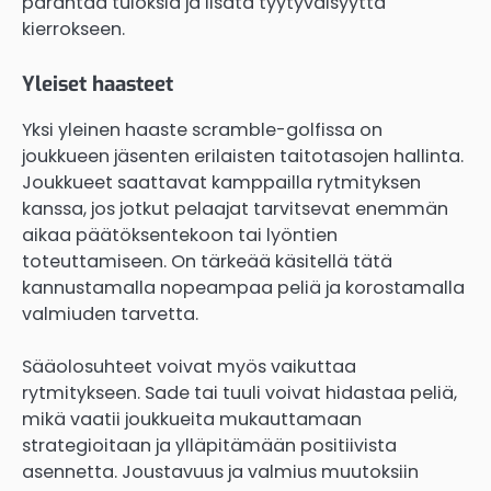
parantaa tuloksia ja lisätä tyytyväisyyttä
kierrokseen.
Yleiset haasteet
Yksi yleinen haaste scramble-golfissa on
joukkueen jäsenten erilaisten taitotasojen hallinta.
Joukkueet saattavat kamppailla rytmityksen
kanssa, jos jotkut pelaajat tarvitsevat enemmän
aikaa päätöksentekoon tai lyöntien
toteuttamiseen. On tärkeää käsitellä tätä
kannustamalla nopeampaa peliä ja korostamalla
valmiuden tarvetta.
Sääolosuhteet voivat myös vaikuttaa
rytmitykseen. Sade tai tuuli voivat hidastaa peliä,
mikä vaatii joukkueita mukauttamaan
strategioitaan ja ylläpitämään positiivista
asennetta. Joustavuus ja valmius muutoksiin