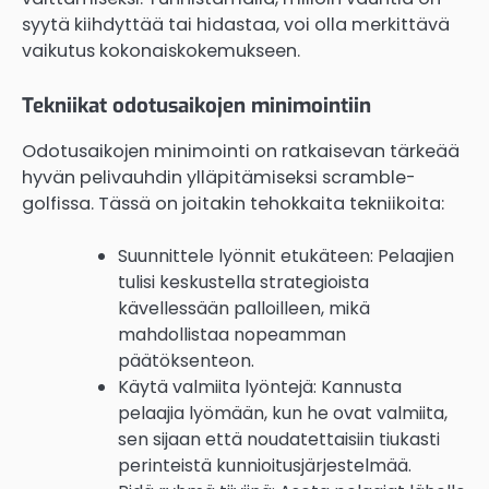
syytä kiihdyttää tai hidastaa, voi olla merkittävä
vaikutus kokonaiskokemukseen.
Tekniikat odotusaikojen minimointiin
Odotusaikojen minimointi on ratkaisevan tärkeää
hyvän pelivauhdin ylläpitämiseksi scramble-
golfissa. Tässä on joitakin tehokkaita tekniikoita:
Suunnittele lyönnit etukäteen: Pelaajien
tulisi keskustella strategioista
kävellessään palloilleen, mikä
mahdollistaa nopeamman
päätöksenteon.
Käytä valmiita lyöntejä: Kannusta
pelaajia lyömään, kun he ovat valmiita,
sen sijaan että noudatettaisiin tiukasti
perinteistä kunnioitusjärjestelmää.