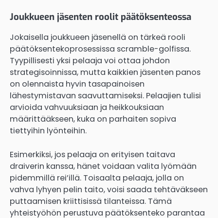
Joukkueen jäsenten roolit päätöksenteossa
Jokaisella joukkueen jäsenellä on tärkeä rooli
päätöksentekoprosessissa scramble-golfissa.
Tyypillisesti yksi pelaaja voi ottaa johdon
strategisoinnissa, mutta kaikkien jäsenten panos
on olennaista hyvin tasapainoisen
lähestymistavan saavuttamiseksi. Pelaajien tulisi
arvioida vahvuuksiaan ja heikkouksiaan
määrittääkseen, kuka on parhaiten sopiva
tiettyihin lyönteihin.
Esimerkiksi, jos pelaaja on erityisen taitava
draiverin kanssa, hänet voidaan valita lyömään
pidemmillä rei’illä. Toisaalta pelaaja, jolla on
vahva lyhyen pelin taito, voisi saada tehtäväkseen
puttaamisen kriittisissä tilanteissa. Tämä
yhteistyöhön perustuva päätöksenteko parantaa