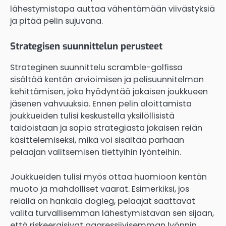
lähestymistapa auttaa vähentämään viivästyksiä
ja pitää pelin sujuvana.
Strategisen suunnittelun perusteet
Strateginen suunnittelu scramble-golfissa
sisältää kentän arvioimisen ja pelisuunnitelman
kehittämisen, joka hyödyntää jokaisen joukkueen
jäsenen vahvuuksia. Ennen pelin aloittamista
joukkueiden tulisi keskustella yksilöllisistä
taidoistaan ja sopia strategiasta jokaisen reiän
käsittelemiseksi, mikä voi sisältää parhaan
pelaajan valitsemisen tiettyihin lyönteihin.
Joukkueiden tulisi myös ottaa huomioon kentän
muoto ja mahdolliset vaarat. Esimerkiksi, jos
reiällä on hankala dogleg, pelaajat saattavat
valita turvallisemman lähestymistavan sen sijaan,
että riskeeraisivat aggressiivisemman lyönnin.