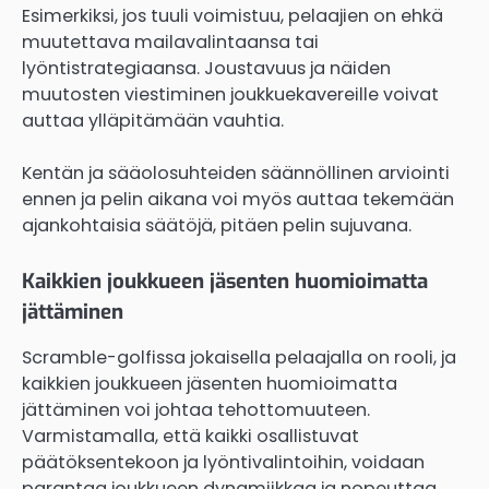
Esimerkiksi, jos tuuli voimistuu, pelaajien on ehkä
muutettava mailavalintaansa tai
lyöntistrategiaansa. Joustavuus ja näiden
muutosten viestiminen joukkuekavereille voivat
auttaa ylläpitämään vauhtia.
Kentän ja sääolosuhteiden säännöllinen arviointi
ennen ja pelin aikana voi myös auttaa tekemään
ajankohtaisia säätöjä, pitäen pelin sujuvana.
Kaikkien joukkueen jäsenten huomioimatta
jättäminen
Scramble-golfissa jokaisella pelaajalla on rooli, ja
kaikkien joukkueen jäsenten huomioimatta
jättäminen voi johtaa tehottomuuteen.
Varmistamalla, että kaikki osallistuvat
päätöksentekoon ja lyöntivalintoihin, voidaan
parantaa joukkueen dynamiikkaa ja nopeuttaa