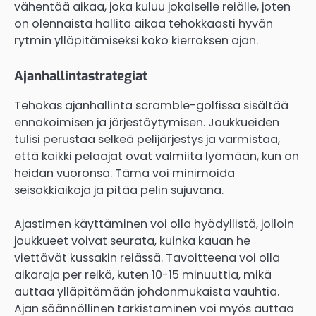
vähentää aikaa, joka kuluu jokaiselle reiälle, joten
on olennaista hallita aikaa tehokkaasti hyvän
rytmin ylläpitämiseksi koko kierroksen ajan.
Ajanhallintastrategiat
Tehokas ajanhallinta scramble-golfissa sisältää
ennakoimisen ja järjestäytymisen. Joukkueiden
tulisi perustaa selkeä pelijärjestys ja varmistaa,
että kaikki pelaajat ovat valmiita lyömään, kun on
heidän vuoronsa. Tämä voi minimoida
seisokkiaikoja ja pitää pelin sujuvana.
Ajastimen käyttäminen voi olla hyödyllistä, jolloin
joukkueet voivat seurata, kuinka kauan he
viettävät kussakin reiässä. Tavoitteena voi olla
aikaraja per reikä, kuten 10-15 minuuttia, mikä
auttaa ylläpitämään johdonmukaista vauhtia.
Ajan säännöllinen tarkistaminen voi myös auttaa