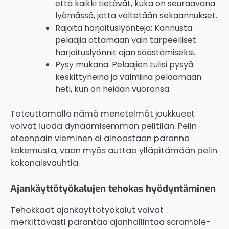
että kaikki tietävät, kuka on seuraavana
lyömässä, jotta vältetään sekaannukset.
Rajoita harjoituslyöntejä: Kannusta
pelaajia ottamaan vain tarpeelliset
harjoituslyönnit ajan säästämiseksi.
Pysy mukana: Pelaajien tulisi pysyä
keskittyneinä ja valmiina pelaamaan
heti, kun on heidän vuoronsa.
Toteuttamalla nämä menetelmät joukkueet
voivat luoda dynaamisemman pelitilan. Pelin
eteenpäin vieminen ei ainoastaan paranna
kokemusta, vaan myös auttaa ylläpitämään pelin
kokonaisvauhtia.
Ajankäyttötyökalujen tehokas hyödyntäminen
Tehokkaat ajankäyttötyökalut voivat
merkittävästi parantaa ajanhallintaa scramble-