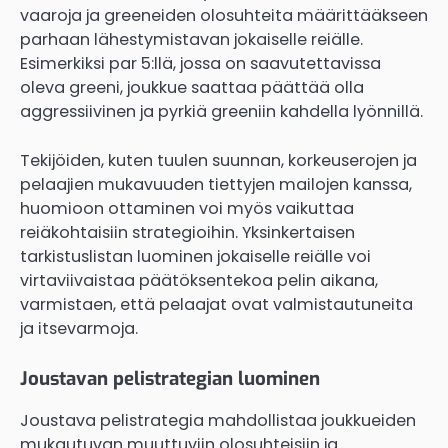
vaaroja ja greeneiden olosuhteita määrittääkseen
parhaan lähestymistavan jokaiselle reiälle.
Esimerkiksi par 5:llä, jossa on saavutettavissa
oleva greeni, joukkue saattaa päättää olla
aggressiivinen ja pyrkiä greeniin kahdella lyönnillä.
Tekijöiden, kuten tuulen suunnan, korkeuserojen ja
pelaajien mukavuuden tiettyjen mailojen kanssa,
huomioon ottaminen voi myös vaikuttaa
reiäkohtaisiin strategioihin. Yksinkertaisen
tarkistuslistan luominen jokaiselle reiälle voi
virtaviivaistaa päätöksentekoa pelin aikana,
varmistaen, että pelaajat ovat valmistautuneita
ja itsevarmoja.
Joustavan pelistrategian luominen
Joustava pelistrategia mahdollistaa joukkueiden
mukautuvan muuttuviin olosuhteisiin ja