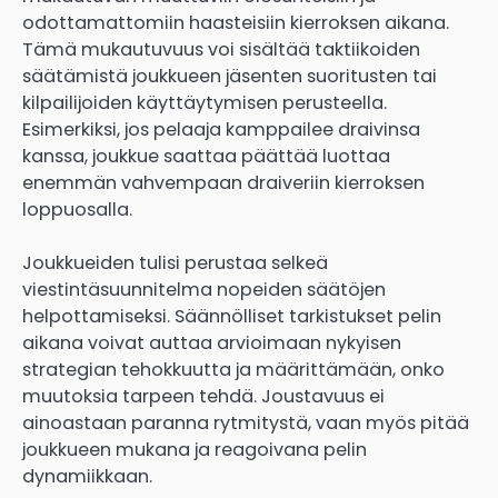
odottamattomiin haasteisiin kierroksen aikana.
Tämä mukautuvuus voi sisältää taktiikoiden
säätämistä joukkueen jäsenten suoritusten tai
kilpailijoiden käyttäytymisen perusteella.
Esimerkiksi, jos pelaaja kamppailee draivinsa
kanssa, joukkue saattaa päättää luottaa
enemmän vahvempaan draiveriin kierroksen
loppuosalla.
Joukkueiden tulisi perustaa selkeä
viestintäsuunnitelma nopeiden säätöjen
helpottamiseksi. Säännölliset tarkistukset pelin
aikana voivat auttaa arvioimaan nykyisen
strategian tehokkuutta ja määrittämään, onko
muutoksia tarpeen tehdä. Joustavuus ei
ainoastaan paranna rytmitystä, vaan myös pitää
joukkueen mukana ja reagoivana pelin
dynamiikkaan.