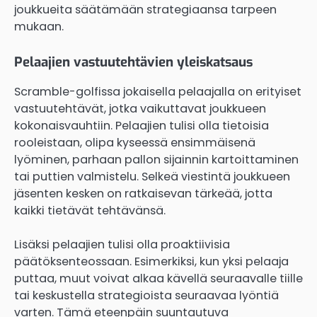
joukkueita säätämään strategiaansa tarpeen
mukaan.
Pelaajien vastuutehtävien yleiskatsaus
Scramble-golfissa jokaisella pelaajalla on erityiset
vastuutehtävät, jotka vaikuttavat joukkueen
kokonaisvauhtiin. Pelaajien tulisi olla tietoisia
rooleistaan, olipa kyseessä ensimmäisenä
lyöminen, parhaan pallon sijainnin kartoittaminen
tai puttien valmistelu. Selkeä viestintä joukkueen
jäsenten kesken on ratkaisevan tärkeää, jotta
kaikki tietävät tehtävänsä.
Lisäksi pelaajien tulisi olla proaktiivisia
päätöksenteossaan. Esimerkiksi, kun yksi pelaaja
puttaa, muut voivat alkaa kävellä seuraavalle tiille
tai keskustella strategioista seuraavaa lyöntiä
varten. Tämä eteenpäin suuntautuva