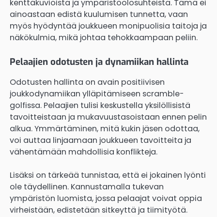
kenttäkuvioista ja ympäristöolosuhteista. Tämä ei
ainoastaan edistä kuulumisen tunnetta, vaan
myös hyödyntää joukkueen monipuolisia taitoja ja
näkökulmia, mikä johtaa tehokkaampaan peliin.
Pelaajien odotusten ja dynamiikan hallinta
Odotusten hallinta on avain positiivisen
joukkodynamiikan ylläpitämiseen scramble-
golfissa. Pelaajien tulisi keskustella yksilöllisistä
tavoitteistaan ja mukavuustasoistaan ennen pelin
alkua. Ymmärtäminen, mitä kukin jäsen odottaa,
voi auttaa linjaamaan joukkueen tavoitteita ja
vähentämään mahdollisia konflikteja.
Lisäksi on tärkeää tunnistaa, että ei jokainen lyönti
ole täydellinen. Kannustamalla tukevan
ympäristön luomista, jossa pelaajat voivat oppia
virheistään, edistetään sitkeyttä ja tiimityötä.