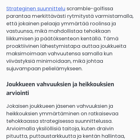
Strateginen suunnittelu
scramble-golfissa
parantaa merkittävästi rytmitystä varmistamalla,
että jokainen pelaaja ymmärtää roolinsa ja
vastuunsa, mikä mahdollistaa tehokkaan
liikkumisen ja päätöksenteon kentällä. Tämä
proaktiivinen lähestymistapa auttaa joukkueita
maksimoimaan vahvuutensa samalla kun
viivästyksiä minimoidaan, mikä johtaa
sujuvampaan pelielämykseen.
Joukkueen vahvuuksien ja heikkouksien
arviointi
Jokaisen joukkueen jäsenen vahvuuksien ja
heikkouksien ymmärtäminen on ratkaisevaa
tehokkaassa strategisessa suunnittelussa.
Arvioimalla yksilöllisiä taitoja, kuten draivin
pituutta, puttaustarkkuutta ja kentän hallintaa,