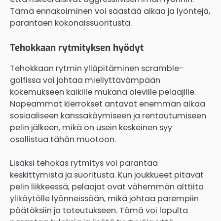
Tämä ennakoiminen voi säästää aikaa ja lyöntejä,
parantaen kokonaissuoritusta.
Tehokkaan rytmityksen hyödyt
Tehokkaan rytmin ylläpitäminen scramble-
golfissa voi johtaa miellyttävämpään
kokemukseen kaikille mukana oleville pelaajille.
Nopeammat kierrokset antavat enemmän aikaa
sosiaaliseen kanssakäymiseen ja rentoutumiseen
pelin jälkeen, mikä on usein keskeinen syy
osallistua tähän muotoon.
Lisäksi tehokas rytmitys voi parantaa
keskittymistä ja suoritusta. Kun joukkueet pitävät
pelin liikkeessä, pelaajat ovat vähemmän alttiita
ylikäytölle lyönneissään, mikä johtaa parempiin
päätöksiin ja toteutukseen. Tämä voi lopulta