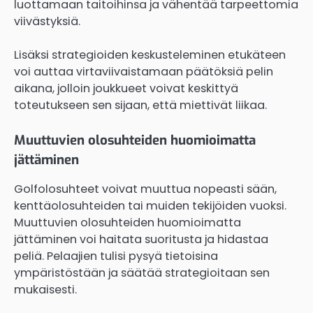
luottamaan taitoihinsa ja vähentää tarpeettomia
viivästyksiä.
Lisäksi strategioiden keskusteleminen etukäteen
voi auttaa virtaviivaistamaan päätöksiä pelin
aikana, jolloin joukkueet voivat keskittyä
toteutukseen sen sijaan, että miettivät liikaa.
Muuttuvien olosuhteiden huomioimatta
jättäminen
Golfolosuhteet voivat muuttua nopeasti sään,
kenttäolosuhteiden tai muiden tekijöiden vuoksi.
Muuttuvien olosuhteiden huomioimatta
jättäminen voi haitata suoritusta ja hidastaa
peliä. Pelaajien tulisi pysyä tietoisina
ympäristöstään ja säätää strategioitaan sen
mukaisesti.