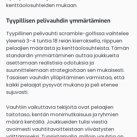
kenttäolosuhteiden mukaan.
Tyypillisen pelivauhdin ymmärtäminen
Tyypillinen pelivauhti scramble-golfissa vaihtelee
yleensä 3-4 tuntia 18 reiän kierroksella, riippuen
pelaajien määrästä ja kenttäolosuhteista. Tämän
standardin ymmärtäminen auttaa joukkueita
asettamaan realistisia odotuksia ja
suunnittelemaan strategioitaan sen mukaisesti.
Tasaisen vauhdin ylläpitäminen varmistaa, että
kaikki pelaajat pysyvät mukana ja peli etenee
sujuvasti.
Vauhtiin vaikuttavia tekijöitä ovat pelaajien
taitotaso, kentän monimutkaisuus ja ryhmien
määrä kentällä. Joukkueiden tulisi viestiä
avoimesti vauhtitavoitteistaan viivästysten
välttämiseksi. Tunnistamalla, milloin vauhtia on