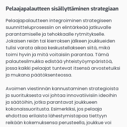
Pelaajapalautteen sisällyttäminen strategiaan
Pelaajapalautteen integroiminen strategiseen
suunnitteluprosessiin on elintärkeää jatkuvalle
parantamiselle ja tehokkaalle rytmitykselle.
Jokaisen reiän tai kierroksen jälkeen joukkueiden
tulisi varata aikaa keskustellakseen siitä, mikä
toimi hyvin ja mitä voitaisiin parantaa. Tämä
palautesilmukka edistää yhteistyöympäristöä,
jossa kaikki pelaajat tuntevat itsensä arvostetuiksi
ja mukana päätöksenteossa.
Avoimen viestinnän kannustaminen strategioista
ja suorituksesta voi johtaa innovatiivisiin ideoihin
ja säätöihin, jotka parantavat joukkueen
kokonaissuoritusta. Esimerkiksi, jos pelaaja
ehdottaa erilaista lähestymistapaa tiettyyn
reikään kokemuksensa perusteella, joukkue voi