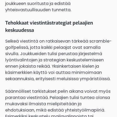
joukkueen suoritusta ja edistää
yhteisvastuullisuuden tunnetta.
Tehokkaat viestintästrategiat pelaajien
keskuudessa
Selkeä viestintä on ratkaisevan tärkeää scramble-
golfpelissä, jotta kaikki pelaajat ovat samalla
sivulla. Joukkueiden tulisi perustaa järjestelmä
lyöntivalintojen ja strategian keskustelemiseen
ennen jokaista reikää. Yksinkertaisen kielen ja
käsimerkkien käyttö voi auttaa minimoimaan
sekaannuksia, erityisesti meluisissa ympäristöissä.
Säännölliset tarkistukset pelin aikana voivat myös
parantaa viestintää. Pelaajien tulisi tuntea olonsa
mukavaksi ilmaista mielipiteitään ja
ehdotuksiaan, mikä edistää yhteistyöilmapiiriä.
Esimerkiksi keskustelu mailavalinnoista tai