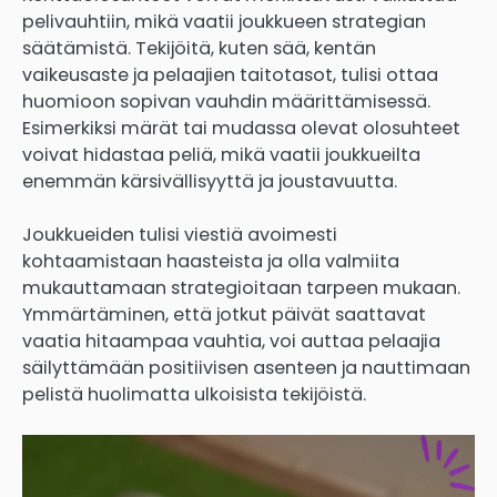
pelivauhtiin, mikä vaatii joukkueen strategian
säätämistä. Tekijöitä, kuten sää, kentän
vaikeusaste ja pelaajien taitotasot, tulisi ottaa
huomioon sopivan vauhdin määrittämisessä.
Esimerkiksi märät tai mudassa olevat olosuhteet
voivat hidastaa peliä, mikä vaatii joukkueilta
enemmän kärsivällisyyttä ja joustavuutta.
Joukkueiden tulisi viestiä avoimesti
kohtaamistaan haasteista ja olla valmiita
mukauttamaan strategioitaan tarpeen mukaan.
Ymmärtäminen, että jotkut päivät saattavat
vaatia hitaampaa vauhtia, voi auttaa pelaajia
säilyttämään positiivisen asenteen ja nauttimaan
pelistä huolimatta ulkoisista tekijöistä.