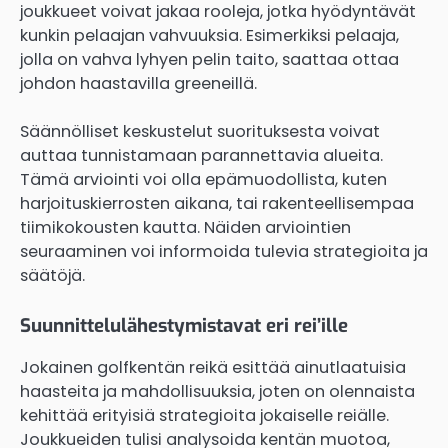
joukkueet voivat jakaa rooleja, jotka hyödyntävät
kunkin pelaajan vahvuuksia. Esimerkiksi pelaaja,
jolla on vahva lyhyen pelin taito, saattaa ottaa
johdon haastavilla greeneillä.
Säännölliset keskustelut suorituksesta voivat
auttaa tunnistamaan parannettavia alueita.
Tämä arviointi voi olla epämuodollista, kuten
harjoituskierrosten aikana, tai rakenteellisempaa
tiimikokousten kautta. Näiden arviointien
seuraaminen voi informoida tulevia strategioita ja
säätöjä.
Suunnittelulähestymistavat eri rei’ille
Jokainen golfkentän reikä esittää ainutlaatuisia
haasteita ja mahdollisuuksia, joten on olennaista
kehittää erityisiä strategioita jokaiselle reiälle.
Joukkueiden tulisi analysoida kentän muotoa,