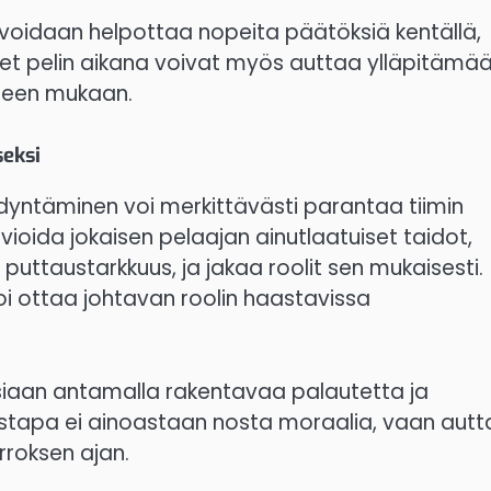
tä voidaan helpottaa nopeita päätöksiä kentällä,
ukset pelin aikana voivat myös auttaa ylläpitämä
rpeen mukaan.
seksi
ödyntäminen voi merkittävästi parantaa tiimin
rvioida jokaisen pelaajan ainutlaatuiset taidot,
i puttaustarkkuus, ja jakaa roolit sen mukaisesti.
 voi ottaa johtavan roolin haastavissa
oisiaan antamalla rakentavaa palautetta ja
istapa ei ainoastaan nosta moraalia, vaan aut
roksen ajan.