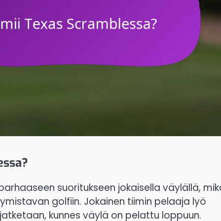
essa?
parhaaseen suoritukseen jokaisella väylällä, mik
istavan golfiin. Jokainen tiimin pelaaja lyö
a jatketaan, kunnes väylä on pelattu loppuun.