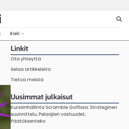
i
ä
Kieli
Linkit
Ota yhteyttä
Selaa artikkeleita
Tietoa meistä
Uusimmat julkaisut
Kurssinhallinta Scramble Golfissa: Strateginen
suunnittelu, Pelaajien vastuudet,
Päätöksenteko