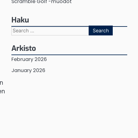
Scramble Golf -muodot
Haku
Search
for:
Arkisto
February 2026
January 2026
en
en