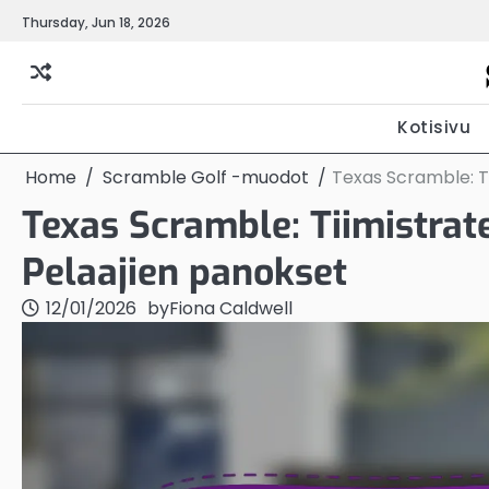
Skip
Thursday, Jun 18, 2026
to
content
Kotisivu
Home
Scramble Golf -muodot
Texas Scramble: Ti
Texas Scramble: Tiimistrate
Pelaajien panokset
12/01/2026
by
Fiona Caldwell