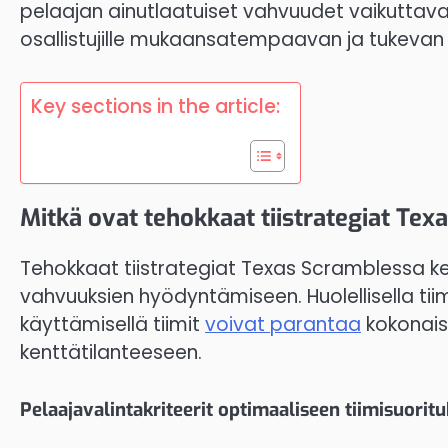
pelaajan ainutlaatuiset vahvuudet vaikuttav
osallistujille mukaansatempaavan ja tukevan
Key sections in the article:
Mitkä ovat tehokkaat tiistrategiat Te
Tehokkaat tiistrategiat Texas Scramblessa kesk
vahvuuksien hyödyntämiseen. Huolellisella tii
käyttämisellä tiimit
voivat parantaa
kokonais
kenttätilanteeseen.
Pelaajavalintakriteerit optimaaliseen tiimisuorit