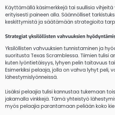
Käyttämällä käsimerkkejä tai suullisia vihjei
erityisesti paineen alla. Säännölliset tarkist
keskittymistä ja säätämään strategioita ta
Strategiat yksilöllisten vahvuuksien hyödyntämi
Yksilöllisten vahvuuksien tunnistaminen ja hy
suoritusta Texas Scramblessa. Tiimien tulisi a
kuten lyöntietäisyys, lyhyen pelin taitavuus ta
Esimerkiksi pelaaja, jolla on vahva lyhyt peli,
lähestymislyönneissä.
Lisäksi pelaajia tulisi kannustaa tukemaan t
jakamalla vinkkejä. Tämä yhteistyö lähestym
myös pelaajia parantamaan peliään koko kier