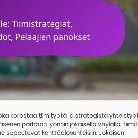
a korostaa tiimityötä ja strategista yhteistyö
jäsenen parhaan lyönnin jokaisella väylällä, tiimit
e sopeutuvat kenttäolosuhteisiin. Jokaisen