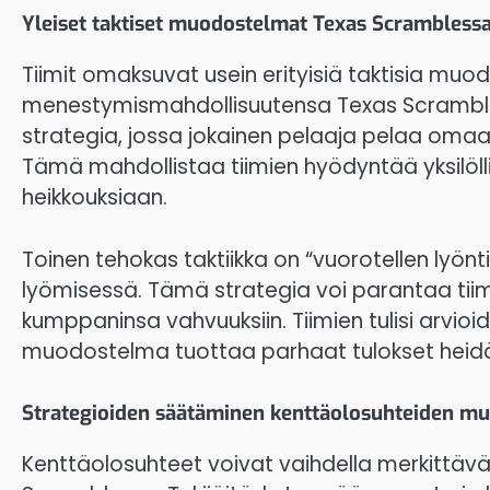
Yleiset taktiset muodostelmat Texas Scrambless
Tiimit omaksuvat usein erityisiä taktisia m
menestymismahdollisuutensa Texas Scrambles
strategia, jossa jokainen pelaaja pelaa omaa p
Tämä mahdollistaa tiimien hyödyntää yksilöll
heikkouksiaan.
Toinen tehokas taktiikka on “vuorotellen lyön
lyömisessä. Tämä strategia voi parantaa tii
kumppaninsa vahvuuksiin. Tiimien tulisi arvi
muodostelma tuottaa parhaat tulokset heidän
Strategioiden säätäminen kenttäolosuhteiden m
Kenttäolosuhteet voivat vaihdella merkittäväst