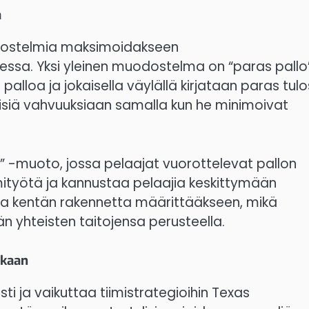
a
uodostelmia maksimoidakseen
sa. Yksi yleinen muodostelma on “paras pallo
alloa ja jokaisella väylällä kirjataan paras tulo
isiä vahvuuksiaan samalla kun he minimoivat
ti” -muoto, jossa pelaajat vuorottelevat pallon
mityötä ja kannustaa pelaajia keskittymään
oida kentän rakennetta määrittääkseen, mikä
 yhteisten taitojensa perusteella.
ukaan
i ja vaikuttaa tiimistrategioihin Texas