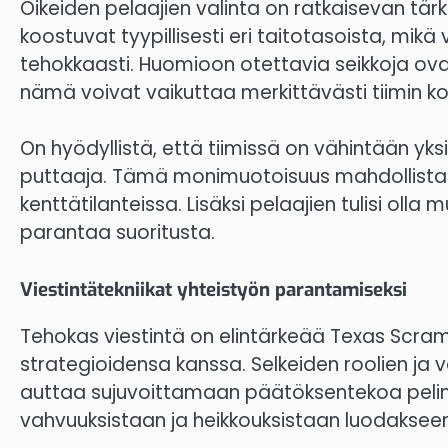
Oikeiden pelaajien valinta on ratkaisevan tä
koostuvat tyypillisesti eri taitotasoista, mikä
tehokkaasti. Huomioon otettavia seikkoja ovat 
nämä voivat vaikuttaa merkittävästi tiimin kok
On hyödyllistä, että tiimissä on vähintään yks
puttaaja. Tämä monimuotoisuus mahdollistaa 
kenttätilanteissa. Lisäksi pelaajien tulisi oll
parantaa suoritusta.
Viestintätekniikat yhteistyön parantamiseksi
Tehokas viestintä on elintärkeää Texas Scrambl
strategioidensa kanssa. Selkeiden roolien ja
auttaa sujuvoittamaan päätöksentekoa pelin ai
vahvuuksistaan ja heikkouksistaan luodaksee