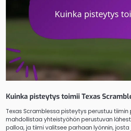
Kuinka pisteytys toimii Texas Scrambl
Texas Scramblessa pisteytys perustuu tiimin 
mahdollistaa yhteistyöhön perustuvan lähestym
palloa, ja tiimi valitsee parhaan lyönnin, jost