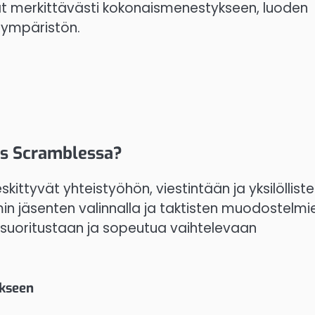
at merkittävästi kokonaismenestykseen, luoden
 ympäristön.
xas Scramblessa?
ittyvät yhteistyöhön, viestintään ja yksilöllist
min jäsenten valinnalla ja taktisten muodostelmi
suoritustaan ja sopeutua vaihtelevaan
ukseen