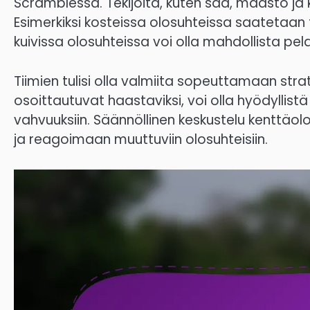
Scramblessa. Tekijöitä, kuten sää, maasto ja k
Esimerkiksi kosteissa olosuhteissa saatetaa
kuivissa olosuhteissa voi olla mahdollista pe
Tiimien tulisi olla valmiita sopeuttamaan stra
osoittautuvat haastaviksi, voi olla hyödyllistä 
vahvuuksiin. Säännöllinen keskustelu kenttäo
ja reagoimaan muuttuviin olosuhteisiin.