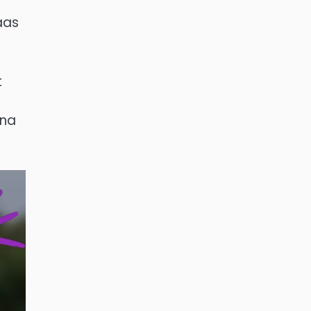
aas
t
ina