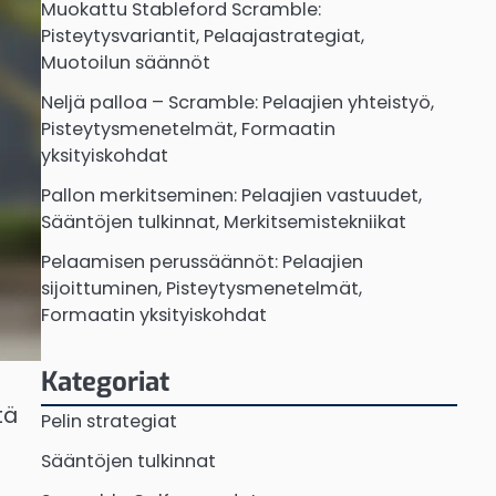
Muokattu Stableford Scramble:
Pisteytysvariantit, Pelaajastrategiat,
Muotoilun säännöt
Neljä palloa – Scramble: Pelaajien yhteistyö,
Pisteytysmenetelmät, Formaatin
yksityiskohdat
Pallon merkitseminen: Pelaajien vastuudet,
Sääntöjen tulkinnat, Merkitsemistekniikat
Pelaamisen perussäännöt: Pelaajien
sijoittuminen, Pisteytysmenetelmät,
Formaatin yksityiskohdat
Kategoriat
tä
Pelin strategiat
Sääntöjen tulkinnat