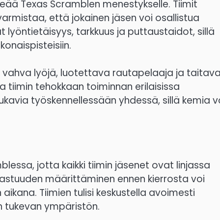
rkeää Texas Scramblen menestykselle. Tiimit
 varmistaa, että jokainen jäsen voi osallistua
lyöntietäisyys, tarkkuus ja puttaustaidot, sillä
onaispisteisiin.
i vahva lyöjä, luotettava rautapelaaja ja taitav
tiimin tehokkaan toiminnan erilaisissa
a mukavia työskennellessään yhdessä, sillä kemia v
essa, jotta kaikki tiimin jäsenet ovat linjassa
 vastuuden määrittäminen ennen kierrosta voi
kana. Tiimien tulisi keskustella avoimesti
n tukevan ympäristön.