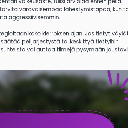
entän vaikeusaste, tulisi arvioida ennen peliä.
n tarvita varovaisempaa lähestymistapaa, kun t
lata aggressiivisemmin.
tegioitaan koko kierroksen ajan. Jos tietyt väylä
säätää pelijärjestystä tai keskittyä tiettyihin
losuhteista voi auttaa tiimejä pysymään joustav