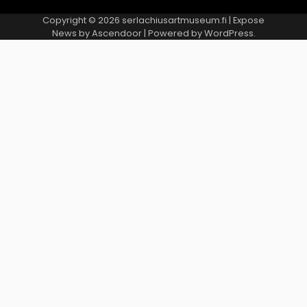
Copyright © 2026
serlachiusartmuseum.fi
| Expose
News by
Ascendoor
| Powered by
WordPress
.