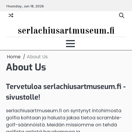
Skip
Thursday, Jun 18, 2026
to
content
serlachiusartmuseum.fi
Home
About Us
About Us
Tervetuloa serlachiusartmuseum.fi -
sivustolle!
serlachiusartmuseum.fi on syntynyt intohimosta
golfia kohtaan ja halusta jakaa tietoa scramble-
golf-säännöistä. Meidän missiomme on tehdä
golfista entistä hauskempaa ja