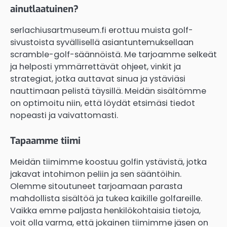
ainutlaatuinen?
serlachiusartmuseum.fi erottuu muista golf-
sivustoista syvällisellä asiantuntemuksellaan
scramble-golf-säännöistä. Me tarjoamme selkeät
ja helposti ymmärrettävät ohjeet, vinkit ja
strategiat, jotka auttavat sinua ja ystäviäsi
nauttimaan pelistä täysillä. Meidän sisältömme
on optimoitu niin, että löydät etsimäsi tiedot
nopeasti ja vaivattomasti.
Tapaamme tiimi
Meidän tiimimme koostuu golfin ystävistä, jotka
jakavat intohimon peliin ja sen sääntöihin.
Olemme sitoutuneet tarjoamaan parasta
mahdollista sisältöä ja tukea kaikille golfareille.
Vaikka emme paljasta henkilökohtaisia tietoja,
voit olla varma, että jokainen tiimimme jäsen on