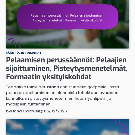
SÄÄNTÖJEN TULKINNAT
Pelaamisen perussäännöt: Pelaajien
sijoittuminen, Pisteytysmenetelmät,
Formaatin yksityiskohdat
Teepaikka toimii perustana onnistuneelle golfpelille, jossa
pelaajan sijoittuminen on olennaista tehokkaan avauksen
kannalta. Eri pisteytysmenetelmien, kuten lyöntipelin ja
matsipelin, tunteminen…
06/02/2026
by
Fiona Caldwell