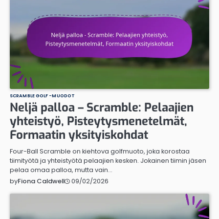
SCRAMBLE GOLF -MUODOT
Neljä palloa – Scramble: Pelaajien
yhteistyö, Pisteytysmenetelmät,
Formaatin yksityiskohdat
Four-Ball Scramble on kiehtova golfmuoto, joka korostaa
tiimityötä ja yhteistyötä pelaajien kesken. Jokainen tiimin jäsen
pelaa omaa palloa, mutta vain…
09/02/2026
by
Fiona Caldwell