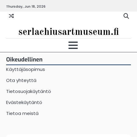
Skip
Thursday, Jun 18, 2026
to
content
serlachiusartmuseum.fi
Oikeudellinen
Käyttäjäsopimus
Ota yhteyttä
Tietosuojakäytäntö
Evästekäytäntö
Tietoa meistä