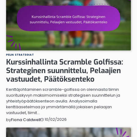
PELIN STRATEGIAT
Kurssinhallinta Scramble Golfissa:
Strateginen suunnittelu, Pelaajien
vastuudet, Päätöksenteko
Kenttäjohtaminen scramble-golfissa on olennaista tiimin
suorituskyvyn maksimoimiseksi strategisen suunnittelun ja
yhteistyöpäätöksenteon avulla. Analysoimalla
kenttäasetelmaa ja ymmärtämällä jokaisen pelaajan
vastuudet, tiimit…
10/02/2026
by
Fiona Caldwell