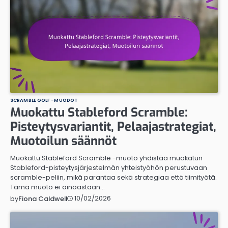
SCRAMBLE GOLF -MUODOT
Muokattu Stableford Scramble:
Pisteytysvariantit, Pelaajastrategiat,
Muotoilun säännöt
Muokattu Stableford Scramble -muoto yhdistää muokatun
Stableford-pisteytysjärjestelmän yhteistyöhön perustuvaan
scramble-peliin, mikä parantaa sekä strategiaa että tiimityötä.
Tämä muoto ei ainoastaan…
10/02/2026
by
Fiona Caldwell