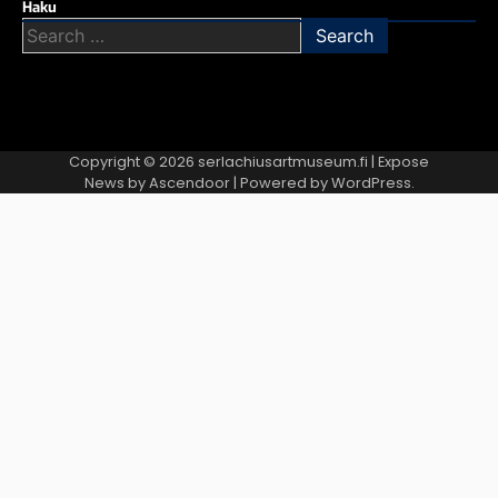
Haku
Search
for:
Copyright © 2026
serlachiusartmuseum.fi
| Expose
News by
Ascendoor
| Powered by
WordPress
.