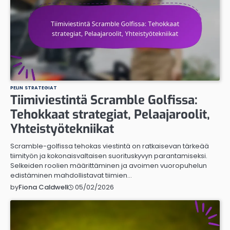
PELIN STRATEGIAT
Tiimiviestintä Scramble Golfissa:
Tehokkaat strategiat, Pelaajaroolit,
Yhteistyötekniikat
Scramble-golfissa tehokas viestintä on ratkaisevan tärkeää
tiimityön ja kokonaisvaltaisen suorituskyvyn parantamiseksi.
Selkeiden roolien määrittäminen ja avoimen vuoropuhelun
edistäminen mahdollistavat tiimien…
05/02/2026
by
Fiona Caldwell