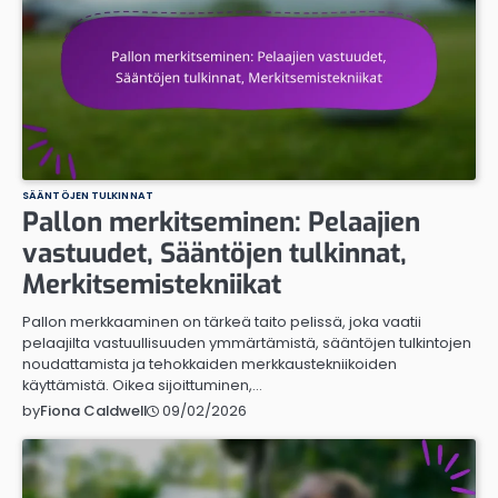
SÄÄNTÖJEN TULKINNAT
Pallon merkitseminen: Pelaajien
vastuudet, Sääntöjen tulkinnat,
Merkitsemistekniikat
Pallon merkkaaminen on tärkeä taito pelissä, joka vaatii
pelaajilta vastuullisuuden ymmärtämistä, sääntöjen tulkintojen
noudattamista ja tehokkaiden merkkaustekniikoiden
käyttämistä. Oikea sijoittuminen,…
09/02/2026
by
Fiona Caldwell