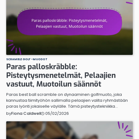
SCRAMBLE GOLF -MUODOT
Paras palloskräbble:
Pisteytysmenetelmät, Pelaajien
vastuut, Muotoilun säännöt
Paras best ball scramble on dynaaminen golfmuoto, joka
kannustaa tiimityöhön sallimalla pelaajien valita ryhmästään
paras lyönti jokaiselle väylälle. Tämä pisteytystekniikka…
05/02/2026
by
Fiona Caldwell