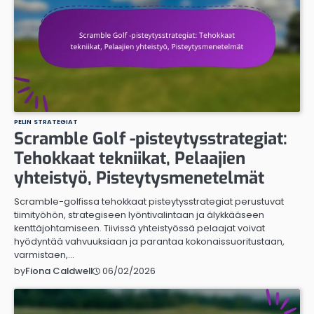
PELIN STRATEGIAT
Scramble Golf -pisteytysstrategiat:
Tehokkaat tekniikat, Pelaajien
yhteistyö, Pisteytysmenetelmät
Scramble-golfissa tehokkaat pisteytysstrategiat perustuvat
tiimityöhön, strategiseen lyöntivalintaan ja älykkääseen
kenttäjohtamiseen. Tiivissä yhteistyössä pelaajat voivat
hyödyntää vahvuuksiaan ja parantaa kokonaissuoritustaan,
varmistaen,…
06/02/2026
by
Fiona Caldwell