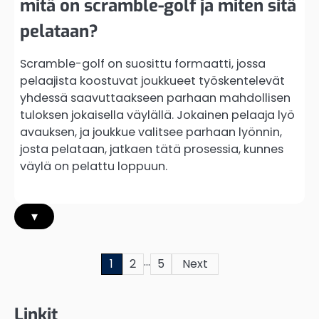
mitä on scramble-golf ja miten sitä
pelataan?
Scramble-golf on suosittu formaatti, jossa
pelaajista koostuvat joukkueet työskentelevät
yhdessä saavuttaakseen parhaan mahdollisen
tuloksen jokaisella väylällä. Jokainen pelaaja lyö
avauksen, ja joukkue valitsee parhaan lyönnin,
josta pelataan, jatkaen tätä prosessia, kunnes
väylä on pelattu loppuun.
▾
…
Posts
1
2
5
Next
pagination
Linkit