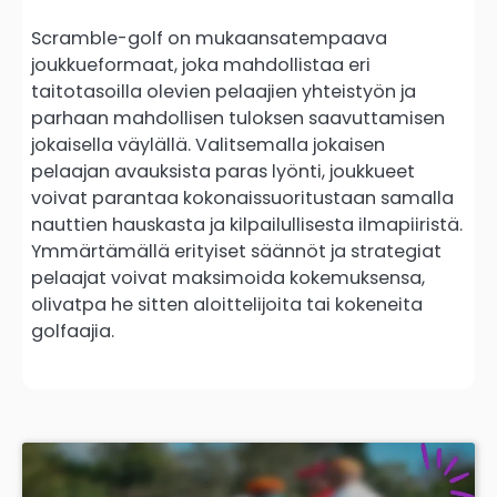
Scramble-golf on mukaansatempaava
joukkueformaat, joka mahdollistaa eri
taitotasoilla olevien pelaajien yhteistyön ja
parhaan mahdollisen tuloksen saavuttamisen
jokaisella väylällä. Valitsemalla jokaisen
pelaajan avauksista paras lyönti, joukkueet
voivat parantaa kokonaissuoritustaan samalla
nauttien hauskasta ja kilpailullisesta ilmapiiristä.
Ymmärtämällä erityiset säännöt ja strategiat
pelaajat voivat maksimoida kokemuksensa,
olivatpa he sitten aloittelijoita tai kokeneita
golfaajia.