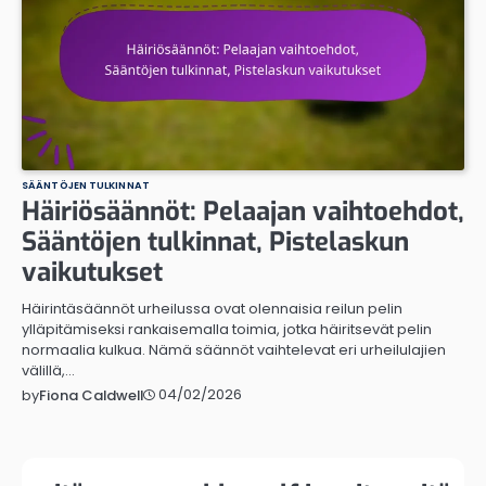
SÄÄNTÖJEN TULKINNAT
Häiriösäännöt: Pelaajan vaihtoehdot,
Sääntöjen tulkinnat, Pistelaskun
vaikutukset
Häirintäsäännöt urheilussa ovat olennaisia reilun pelin
ylläpitämiseksi rankaisemalla toimia, jotka häiritsevät pelin
normaalia kulkua. Nämä säännöt vaihtelevat eri urheilulajien
välillä,…
04/02/2026
by
Fiona Caldwell