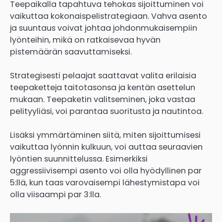
Teepaikalla tapahtuva tehokas sijoittuminen voi
vaikuttaa kokonaispelistrategiaan. Vahva asento
ja suuntaus voivat johtaa johdonmukaisempiin
lyönteihin, mikä on ratkaisevaa hyvän
pistemäärän saavuttamiseksi.
Strategisesti pelaajat saattavat valita erilaisia
teepaketteja taitotasonsa ja kentän asettelun
mukaan. Teepaketin valitseminen, joka vastaa
pelityyliäsi, voi parantaa suoritusta ja nautintoa.
Lisäksi ymmärtäminen siitä, miten sijoittumisesi
vaikuttaa lyönnin kulkuun, voi auttaa seuraavien
lyöntien suunnittelussa. Esimerkiksi
aggressiivisempi asento voi olla hyödyllinen par
5:llä, kun taas varovaisempi lähestymistapa voi
olla viisaampi par 3:lla.