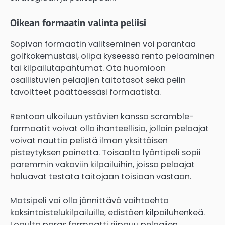
Oikean formaatin valinta peliisi
Sopivan formaatin valitseminen voi parantaa
golfkokemustasi, olipa kyseessä rento pelaaminen
tai kilpailutapahtumat. Ota huomioon
osallistuvien pelaajien taitotasot sekä pelin
tavoitteet päättäessäsi formaatista.
Rentoon ulkoiluun ystävien kanssa scramble-
formaatit voivat olla ihanteellisia, jolloin pelaajat
voivat nauttia pelistä ilman yksittäisen
pisteytyksen painetta. Toisaalta lyöntipeli sopii
paremmin vakaviin kilpailuihin, joissa pelaajat
haluavat testata taitojaan toisiaan vastaan.
Matsipeli voi olla jännittävä vaihtoehto
kaksintaistelukilpailuille, edistäen kilpailuhenkeä.
Lopulta paras formaatti riippuu pelaajien