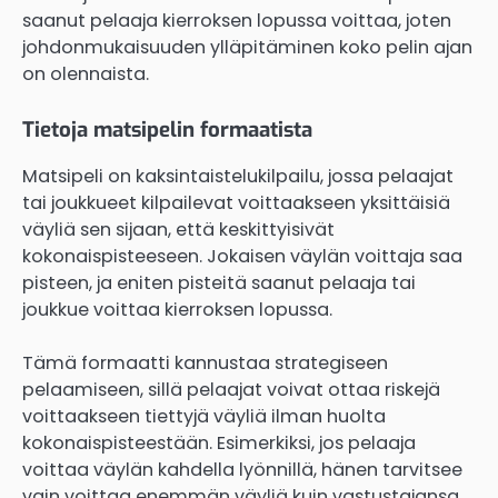
saanut pelaaja kierroksen lopussa voittaa, joten
johdonmukaisuuden ylläpitäminen koko pelin ajan
on olennaista.
Tietoja matsipelin formaatista
Matsipeli on kaksintaistelukilpailu, jossa pelaajat
tai joukkueet kilpailevat voittaakseen yksittäisiä
väyliä sen sijaan, että keskittyisivät
kokonaispisteeseen. Jokaisen väylän voittaja saa
pisteen, ja eniten pisteitä saanut pelaaja tai
joukkue voittaa kierroksen lopussa.
Tämä formaatti kannustaa strategiseen
pelaamiseen, sillä pelaajat voivat ottaa riskejä
voittaakseen tiettyjä väyliä ilman huolta
kokonaispisteestään. Esimerkiksi, jos pelaaja
voittaa väylän kahdella lyönnillä, hänen tarvitsee
vain voittaa enemmän väyliä kuin vastustajansa,