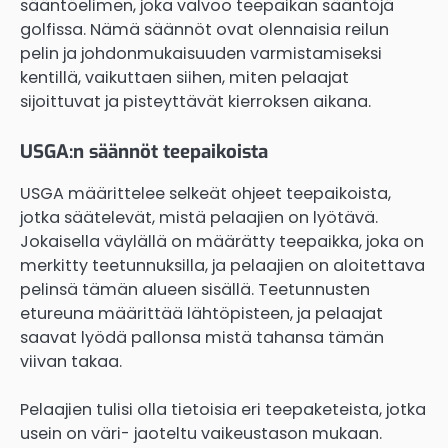
sääntöelimen, joka valvoo teepaikan sääntöjä
golfissa. Nämä säännöt ovat olennaisia reilun
pelin ja johdonmukaisuuden varmistamiseksi
kentillä, vaikuttaen siihen, miten pelaajat
sijoittuvat ja pisteyttävät kierroksen aikana.
USGA:n säännöt teepaikoista
USGA määrittelee selkeät ohjeet teepaikoista,
jotka säätelevät, mistä pelaajien on lyötävä.
Jokaisella väylällä on määrätty teepaikka, joka on
merkitty teetunnuksilla, ja pelaajien on aloitettava
pelinsä tämän alueen sisällä. Teetunnusten
etureuna määrittää lähtöpisteen, ja pelaajat
saavat lyödä pallonsa mistä tahansa tämän
viivan takaa.
Pelaajien tulisi olla tietoisia eri teepaketeista, jotka
usein on väri- jaoteltu vaikeustason mukaan.