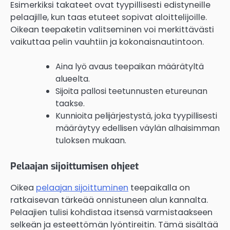
Esimerkiksi takateet ovat tyypillisesti edistyneille
pelaajille, kun taas etuteet sopivat aloittelijoille.
Oikean teepaketin valitseminen voi merkittävästi
vaikuttaa pelin vauhtiin ja kokonaisnautintoon.
Aina lyö avaus teepaikan määrätyltä
alueelta.
Sijoita pallosi teetunnusten etureunan
taakse.
Kunnioita pelijärjestystä, joka tyypillisesti
määräytyy edellisen väylän alhaisimman
tuloksen mukaan.
Pelaajan sijoittumisen ohjeet
Oikea
pelaajan sijoittuminen
teepaikalla on
ratkaisevan tärkeää onnistuneen alun kannalta.
Pelaajien tulisi kohdistaa itsensä varmistaakseen
selkeän ja esteettömän lyöntireitin. Tämä sisältää