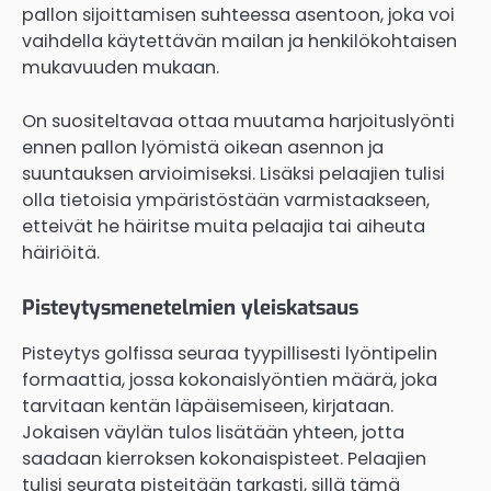
pallon sijoittamisen suhteessa asentoon, joka voi
vaihdella käytettävän mailan ja henkilökohtaisen
mukavuuden mukaan.
On suositeltavaa ottaa muutama harjoituslyönti
ennen pallon lyömistä oikean asennon ja
suuntauksen arvioimiseksi. Lisäksi pelaajien tulisi
olla tietoisia ympäristöstään varmistaakseen,
etteivät he häiritse muita pelaajia tai aiheuta
häiriöitä.
Pisteytysmenetelmien yleiskatsaus
Pisteytys golfissa seuraa tyypillisesti lyöntipelin
formaattia, jossa kokonaislyöntien määrä, joka
tarvitaan kentän läpäisemiseen, kirjataan.
Jokaisen väylän tulos lisätään yhteen, jotta
saadaan kierroksen kokonaispisteet. Pelaajien
tulisi seurata pisteitään tarkasti, sillä tämä