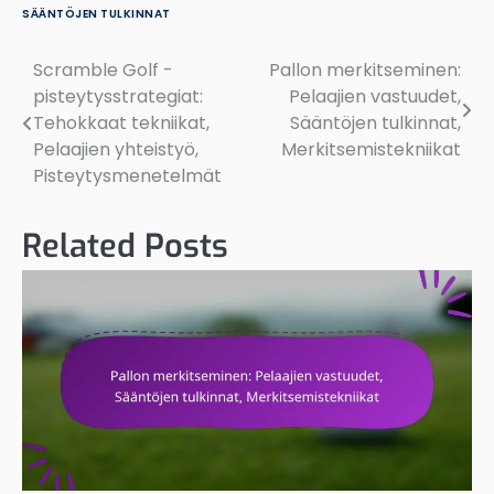
SÄÄNTÖJEN TULKINNAT
Scramble Golf -
Pallon merkitseminen:
Post
pisteytysstrategiat:
Pelaajien vastuudet,
navigation
Tehokkaat tekniikat,
Sääntöjen tulkinnat,
Pelaajien yhteistyö,
Merkitsemistekniikat
Pisteytysmenetelmät
Related Posts