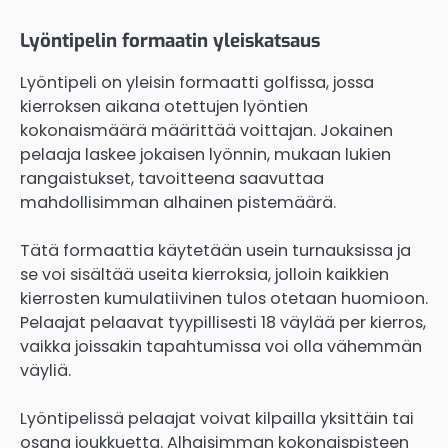
Lyöntipelin formaatin yleiskatsaus
Lyöntipeli on yleisin formaatti golfissa, jossa
kierroksen aikana otettujen lyöntien
kokonaismäärä määrittää voittajan. Jokainen
pelaaja laskee jokaisen lyönnin, mukaan lukien
rangaistukset, tavoitteena saavuttaa
mahdollisimman alhainen pistemäärä.
Tätä formaattia käytetään usein turnauksissa ja
se voi sisältää useita kierroksia, jolloin kaikkien
kierrosten kumulatiivinen tulos otetaan huomioon.
Pelaajat pelaavat tyypillisesti 18 väylää per kierros,
vaikka joissakin tapahtumissa voi olla vähemmän
väyliä.
Lyöntipelissä pelaajat voivat kilpailla yksittäin tai
osana joukkuetta. Alhaisimman kokonaispisteen