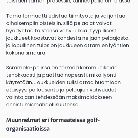
toistaen tämän prosessin, kunnes pallo on reiässä.
Tämä formaatti edistää tiimityötä ja voi johtaa
alhaisempiin pisteisiin, sillä pelaajat voivat
hyödyntää toistensa vahvuuksia. Tyypillisesti
joukkueet koostuvat kahdesta neljään pelaajasta,
ja lopullinen tulos on joukkueen ottamien lyöntien
kokonaismäärä.
Scramble-pelissä on tärkeää kommunikoida
tehokkaasti ja päättää nopeasti, mikä lyönti
käytetään. Joukkueiden tulisi ottaa huomioon
etäisyys, palloasento ja pelaajien vahvuudet
valintojaan tehdessään maksimoidakseen
onnistumismahdollisuutensa.
Muunnelmat eri formaateissa golf-
organisaatioissa