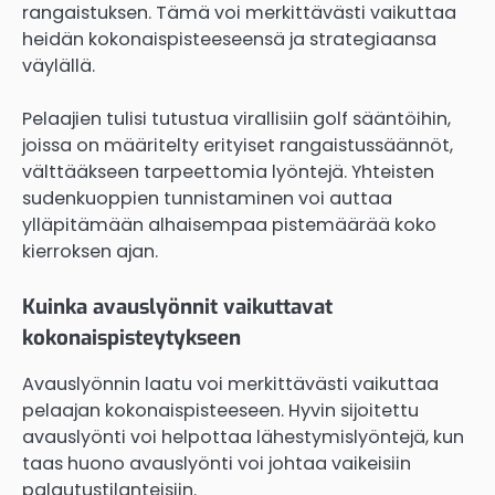
rangaistuksen. Tämä voi merkittävästi vaikuttaa
heidän kokonaispisteeseensä ja strategiaansa
väylällä.
Pelaajien tulisi tutustua virallisiin golf sääntöihin,
joissa on määritelty erityiset rangaistussäännöt,
välttääkseen tarpeettomia lyöntejä. Yhteisten
sudenkuoppien tunnistaminen voi auttaa
ylläpitämään alhaisempaa pistemäärää koko
kierroksen ajan.
Kuinka avauslyönnit vaikuttavat
kokonaispisteytykseen
Avauslyönnin laatu voi merkittävästi vaikuttaa
pelaajan kokonaispisteeseen. Hyvin sijoitettu
avauslyönti voi helpottaa lähestymislyöntejä, kun
taas huono avauslyönti voi johtaa vaikeisiin
palautustilanteisiin.