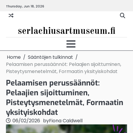
Skip
Thursday, Jun 18, 2026
to
content
serlachiusartmuseum.fi
Home
Sääntöjen tulkinnat
Pelaamisen perussäännöt: Pelaajien sijoittuminen,
Pisteytysmenetelmät, Formaatin yksityiskohdat
Pelaamisen perussäännöt:
Pelaajien sijoittuminen,
Pisteytysmenetelmät, Formaatin
yksityiskohdat
06/02/2026
by
Fiona Caldwell