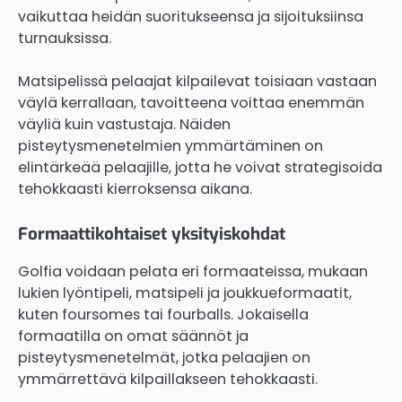
vaikuttaa heidän suoritukseensa ja sijoituksiinsa
turnauksissa.
Matsipelissä pelaajat kilpailevat toisiaan vastaan
väylä kerrallaan, tavoitteena voittaa enemmän
väyliä kuin vastustaja. Näiden
pisteytysmenetelmien ymmärtäminen on
elintärkeää pelaajille, jotta he voivat strategisoida
tehokkaasti kierroksensa aikana.
Formaattikohtaiset yksityiskohdat
Golfia voidaan pelata eri formaateissa, mukaan
lukien lyöntipeli, matsipeli ja joukkueformaatit,
kuten foursomes tai fourballs. Jokaisella
formaatilla on omat säännöt ja
pisteytysmenetelmät, jotka pelaajien on
ymmärrettävä kilpaillakseen tehokkaasti.