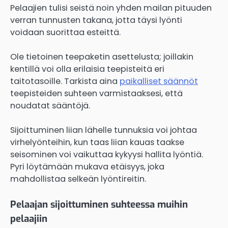
Pelaajien tulisi seistä noin yhden mailan pituuden
verran tunnusten takana, jotta täysi lyönti
voidaan suorittaa esteittä.
Ole tietoinen teepaketin asettelusta; joillakin
kentillä voi olla erilaisia teepisteitä eri
taitotasoille. Tarkista aina
paikalliset säännöt
teepisteiden suhteen varmistaaksesi, että
noudatat sääntöjä.
Sijoittuminen liian lähelle tunnuksia voi johtaa
virhelyönteihin, kun taas liian kauas taakse
seisominen voi vaikuttaa kykyysi hallita lyöntiä.
Pyri löytämään mukava etäisyys, joka
mahdollistaa selkeän lyöntireitin.
Pelaajan sijoittuminen suhteessa muihin
pelaajiin