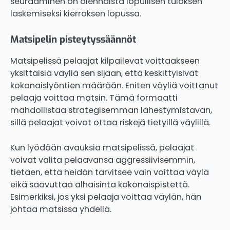
seuraaminen on olennaista lopullisen tuloksen
laskemiseksi kierroksen lopussa.
Matsipelin pisteytyssäännöt
Matsipelissä pelaajat kilpailevat voittaakseen
yksittäisiä väyliä sen sijaan, että keskittyisivät
kokonaislyöntien määrään. Eniten väyliä voittanut
pelaaja voittaa matsin. Tämä formaatti
mahdollistaa strategisemman lähestymistavan,
sillä pelaajat voivat ottaa riskejä tietyillä väylillä.
Kun lyödään avauksia matsipelissä, pelaajat
voivat valita pelaavansa aggressiivisemmin,
tietäen, että heidän tarvitsee vain voittaa väylä
eikä saavuttaa alhaisinta kokonaispistettä.
Esimerkiksi, jos yksi pelaaja voittaa väylän, hän
johtaa matsissa yhdellä.