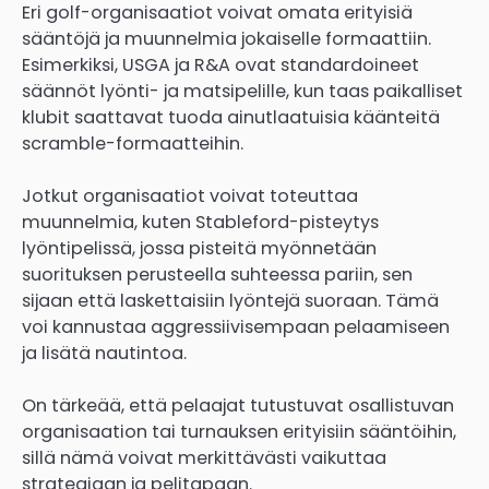
Eri golf-organisaatiot voivat omata erityisiä
sääntöjä ja muunnelmia jokaiselle formaattiin.
Esimerkiksi, USGA ja R&A ovat standardoineet
säännöt lyönti- ja matsipelille, kun taas paikalliset
klubit saattavat tuoda ainutlaatuisia käänteitä
scramble-formaatteihin.
Jotkut organisaatiot voivat toteuttaa
muunnelmia, kuten Stableford-pisteytys
lyöntipelissä, jossa pisteitä myönnetään
suorituksen perusteella suhteessa pariin, sen
sijaan että laskettaisiin lyöntejä suoraan. Tämä
voi kannustaa aggressiivisempaan pelaamiseen
ja lisätä nautintoa.
On tärkeää, että pelaajat tutustuvat osallistuvan
organisaation tai turnauksen erityisiin sääntöihin,
sillä nämä voivat merkittävästi vaikuttaa
strategiaan ja pelitapaan.