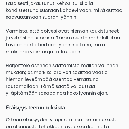
tasaisesti jakautunut. Kehosi tulisi olla
kohdistettuna suoraan kohdeviivaan, mikä auttaa
saavuttamaan suoran lyönnin.
Varmista, että polvesi ovat hieman koukistuneet
ja selkäsi on suorana. Tämä asento mahdollistaa
täyden hartiakierteen lyönnin aikana, mikä
maksimoi voiman ja tarkkuuden.
Harjoittele asennon säätämistä mailan valinnan
mukaan; esimerkiksi draiveri saattaa vaatia
hieman leveämpää asentoa verrattuna
rautamailaan. Tämä säätö voi auttaa
ylläpitämään tasapainoa koko lyönnin ajan.
Etäisyys teetunnuksista
Oikean etäisyyden ylläpitäminen teetunnuksista
on olennaista tehokkaan avauksen kannalta.