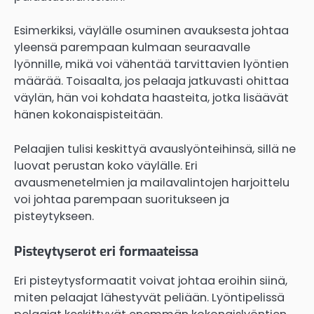
Esimerkiksi, väylälle osuminen avauksesta johtaa
yleensä parempaan kulmaan seuraavalle
lyönnille, mikä voi vähentää tarvittavien lyöntien
määrää. Toisaalta, jos pelaaja jatkuvasti ohittaa
väylän, hän voi kohdata haasteita, jotka lisäävät
hänen kokonaispisteitään.
Pelaajien tulisi keskittyä avauslyönteihinsä, sillä ne
luovat perustan koko väylälle. Eri
avausmenetelmien ja mailavalintojen harjoittelu
voi johtaa parempaan suoritukseen ja
pisteytykseen.
Pisteytyserot eri formaateissa
Eri pisteytysformaatit voivat johtaa eroihin siinä,
miten pelaajat lähestyvät peliään. Lyöntipelissä