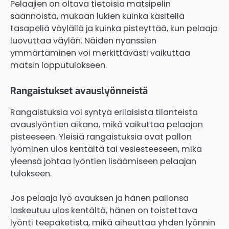
Pelaajien on oltava tietoisia matsipelin
säännöistä, mukaan lukien kuinka käsitellä
tasapeliä väylällä ja kuinka pisteyttää, kun pelaaja
luovuttaa väylän. Näiden nyanssien
ymmärtäminen voi merkittävästi vaikuttaa
matsin lopputulokseen.
Rangaistukset avauslyönneistä
Rangaistuksia voi syntyä erilaisista tilanteista
avauslyöntien aikana, mikä vaikuttaa pelaajan
pisteeseen. Yleisiä rangaistuksia ovat pallon
lyöminen ulos kentältä tai vesiesteeseen, mikä
yleensä johtaa lyöntien lisäämiseen pelaajan
tulokseen.
Jos pelaaja lyö avauksen ja hänen pallonsa
laskeutuu ulos kentältä, hänen on toistettava
lyönti teepaketista, mikä aiheuttaa yhden lyönnin