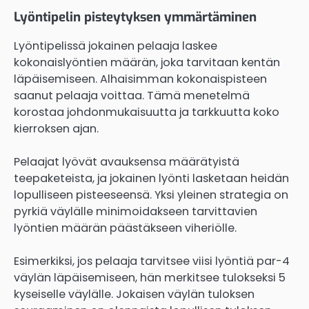
Lyöntipelin pisteytyksen ymmärtäminen
Lyöntipelissä jokainen pelaaja laskee
kokonaislyöntien määrän, joka tarvitaan kentän
läpäisemiseen. Alhaisimman kokonaispisteen
saanut pelaaja voittaa. Tämä menetelmä
korostaa johdonmukaisuutta ja tarkkuutta koko
kierroksen ajan.
Pelaajat lyövät avauksensa määrätyistä
teepaketeista, ja jokainen lyönti lasketaan heidän
lopulliseen pisteeseensä. Yksi yleinen strategia on
pyrkiä väylälle minimoidakseen tarvittavien
lyöntien määrän päästäkseen viheriölle.
Esimerkiksi, jos pelaaja tarvitsee viisi lyöntiä par-4
väylän läpäisemiseen, hän merkitsee tulokseksi 5
kyseiselle väylälle. Jokaisen väylän tuloksen