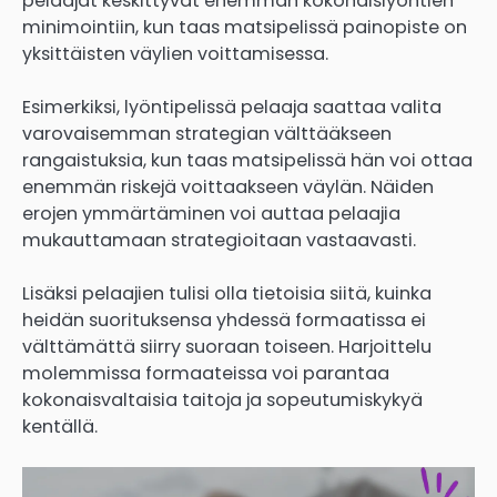
pelaajat keskittyvät enemmän kokonaislyöntien
minimointiin, kun taas matsipelissä painopiste on
yksittäisten väylien voittamisessa.
Esimerkiksi, lyöntipelissä pelaaja saattaa valita
varovaisemman strategian välttääkseen
rangaistuksia, kun taas matsipelissä hän voi ottaa
enemmän riskejä voittaakseen väylän. Näiden
erojen ymmärtäminen voi auttaa pelaajia
mukauttamaan strategioitaan vastaavasti.
Lisäksi pelaajien tulisi olla tietoisia siitä, kuinka
heidän suorituksensa yhdessä formaatissa ei
välttämättä siirry suoraan toiseen. Harjoittelu
molemmissa formaateissa voi parantaa
kokonaisvaltaisia taitoja ja sopeutumiskykyä
kentällä.