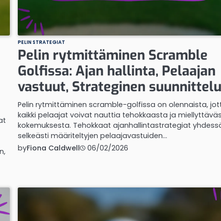
PELIN STRATEGIAT
Pelin rytmittäminen Scramble
Golfissa: Ajan hallinta, Pelaajan
vastuut, Strateginen suunnittel
Pelin rytmittäminen scramble-golfissa on olennaista, jot
kaikki pelaajat voivat nauttia tehokkaasta ja miellyttävä
at
kokemuksesta. Tehokkaat ajanhallintastrategiat yhdess
selkeästi määriteltyjen pelaajavastuiden…
by
Fiona Caldwell
06/02/2026
n,