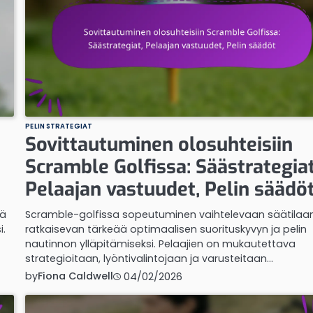
PELIN STRATEGIAT
Sovittautuminen olosuhteisiin
Scramble Golfissa: Säästrategiat
Pelaajan vastuudet, Pelin säädö
ää
Scramble-golfissa sopeutuminen vaihtelevaan säätilaa
i.
ratkaisevan tärkeää optimaalisen suorituskyvyn ja pelin
nautinnon ylläpitämiseksi. Pelaajien on mukautettava
strategioitaan, lyöntivalintojaan ja varusteitaan…
by
Fiona Caldwell
04/02/2026