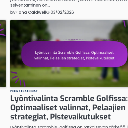
selventäminen on…
by
Fiona Caldwell
03/02/2026
PELIN STRATEGIAT
Lyöntivalinta Scramble Golfissa:
Optimaaliset valinnat, Pelaajien
strategiat, Pistevaikutukset
Lyöntivalinta scramble-golfissa on ratkaisevan tärkeää, 