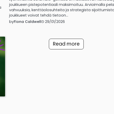
joukkueen pistepotentiaali maksimoituu. Arvioimalla pela
a
vahvuuksia, kenttäolosuhteita ja strategista sijoittumist
joukkueet voivat tehdä tietoon…
by
Fiona Caldwell
29/01/2026
Read more