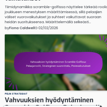
Tiimidynamiikka scramble-golfissa näyttelee tärkeää rooli
joukkueen menestyksen määrittämisessä, sillä pelaajien
väliset vuorovaikutukset ja suhteet vaikuttavat suoraan
heidän suoritukseensa. Määrittelemällä selkeästi…
by
Fiona Caldwell
02/02/2026
PELIN STRATEGIAT
Vahvuuksien hyödyntäminen