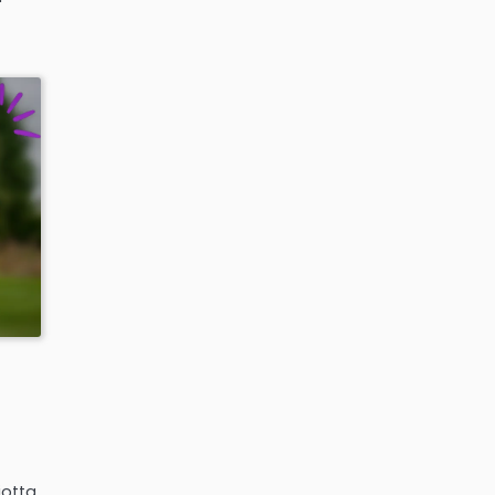
jotta