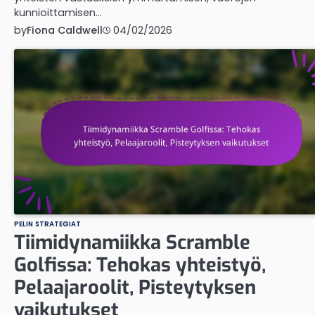
kunnioittamisen…
by
Fiona Caldwell
04/02/2026
PELIN STRATEGIAT
Tiimidynamiikka Scramble
Golfissa: Tehokas yhteistyö,
Pelaajaroolit, Pisteytyksen
vaikutukset