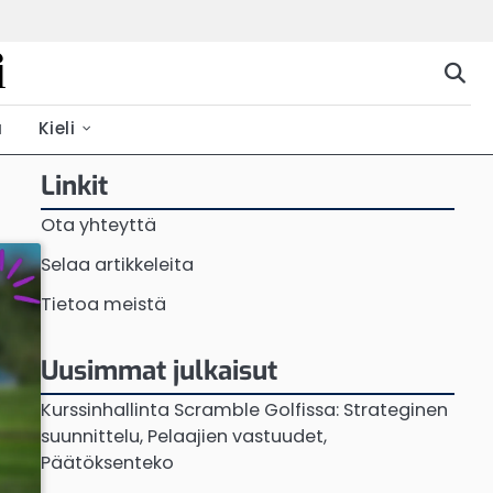
i
ä
Kieli
Linkit
Ota yhteyttä
Selaa artikkeleita
Tietoa meistä
Uusimmat julkaisut
Kurssinhallinta Scramble Golfissa: Strateginen
suunnittelu, Pelaajien vastuudet,
Päätöksenteko