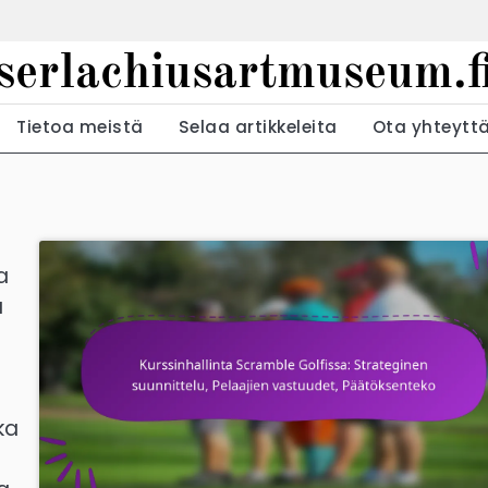
serlachiusartmuseum.f
Tietoa meistä
Selaa artikkeleita
Ota yhteytt
a
a
ka