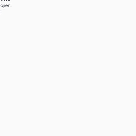
ajien
a