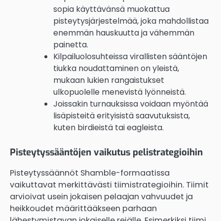
sopia käyttävänsä muokattua
pisteytysjärjestelmää, joka mahdollistaa
enemmän hauskuutta ja vähemmän
painetta.
Kilpailuolosuhteissa virallisten sääntöjen
tiukka noudattaminen on yleistä,
mukaan lukien rangaistukset
ulkopuolelle menevistä lyönneistä.
Joissakin turnauksissa voidaan myöntää
lisäpisteitä erityisistä saavutuksista,
kuten birdieistä tai eagleista.
Pisteytyssääntöjen vaikutus pelistrategioihin
Pisteytyssäännöt Shamble-formaatissa
vaikuttavat merkittävästi tiimistrategioihin. Tiimit
arvioivat usein jokaisen pelaajan vahvuudet ja
heikkoudet määrittääkseen parhaan
lähestymistavan jokaiselle reiälle. Esimerkiksi tiimi