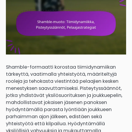
Shamble-formaatti korostaa tiimidynamiikan
tärkeyttä, vaatimalla yhteistyötä, määriteltyjä
rooleja ja tehokasta viestintää pelaajien kesken
menestyksen saavuttamiseksi. Pisteytyssäännöt,
jotka yhdistävät yksilösuorituksen ja joukkuepelin,
mahdollistavat jokaisen jäsenen panoksen
hyödyntämällä parasta lyöntiään joukkueen
parhaimman ajon jälkeen, edistäen sekä
yhteistyötä että kilpailua. Hyödyntämällä
yksilöllisiä vahvuuksia ja mukauttamalla