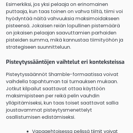
Esimerkiksi, jos yksi pelaaja on erinomainen
puttaaja, kun taas toinen on vahva tiiltä, tiimi voi
hyödyntää näitä vahvuuksia maksimoidakseen
pisteensä. Jokaisen reiän lopullinen pistemäärä
on jokaisen pelaajan saavuttamien parhaiden
pisteiden summa, mikä kannustaa tiimityöhön ja
strategiseen suunnitteluun.
Pisteytyssääntöjen vaihtelut eri konteksteissa
Pisteytyssäännöt Shamble-formaatissa voivat
vaihdella tapahtuman tai turnauksen mukaan.
Jotkut kilpailut saattavat ottaa käyttöön
maksimipisteen per reikä pelin vauhdin
ylläpitämiseksi, kun taas toiset saattavat sallia
joustavammat pisteytysmenettelyt
osallistumisen edistämiseksi.
Vapaaehtoisessa pelissä tiimit voivat