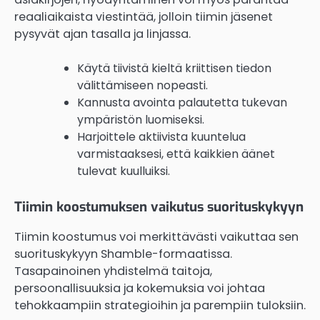
reaaliaikaista viestintää, jolloin tiimin jäsenet
pysyvät ajan tasalla ja linjassa.
Käytä tiivistä kieltä kriittisen tiedon
välittämiseen nopeasti.
Kannusta avointa palautetta tukevan
ympäristön luomiseksi.
Harjoittele aktiivista kuuntelua
varmistaaksesi, että kaikkien äänet
tulevat kuulluiksi.
Tiimin koostumuksen vaikutus suorituskykyyn
Tiimin koostumus voi merkittävästi vaikuttaa sen
suorituskykyyn Shamble-formaatissa.
Tasapainoinen yhdistelmä taitoja,
persoonallisuuksia ja kokemuksia voi johtaa
tehokkaampiin strategioihin ja parempiin tuloksiin.