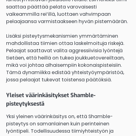
saattaa päättää pelata varovaisesti
vaikeammilla rei’illä, luottaen vahvimpaan
pelaajaansa varmistaakseen hyvän pistemäärän.
Lisäksi pisteytysmekanismien ymmärtäminen
mahdollistaa tiimien ottaa laskelmoituja riskejä.
Pelaajat saattavat valita aggressiivisia lyöntejä
tietäen, että heillä on tukea joukkuetovereiltaan,
mikä voi johtaa alhaisempiin kokonaispisteisiin.
Tämä dynamiikka edistää yhteistyöympäristöä,
jossa pelaajat tukevat toistensa päätöksiä.
Yleiset väärinkäsitykset Shamble-
pisteytyksestä
Yksi yleinen väärinkäsitys on, että Shamble-
pisteytys on samanlainen kuin perinteinen
lyöntipeli. Todellisuudessa tiimiyhteistyön ja