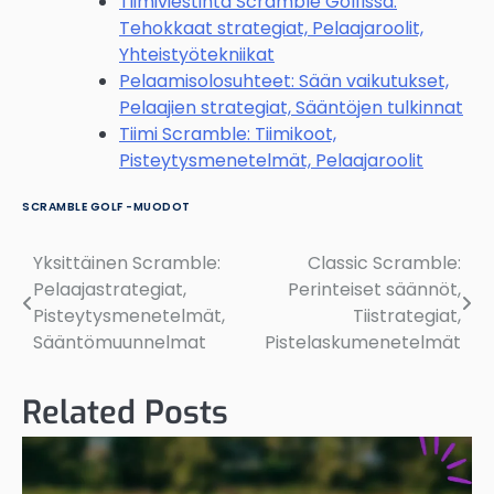
Tiimiviestintä Scramble Golfissa:
Tehokkaat strategiat, Pelaajaroolit,
Yhteistyötekniikat
Pelaamisolosuhteet: Sään vaikutukset,
Pelaajien strategiat, Sääntöjen tulkinnat
Tiimi Scramble: Tiimikoot,
Pisteytysmenetelmät, Pelaajaroolit
SCRAMBLE GOLF -MUODOT
Yksittäinen Scramble:
Classic Scramble:
Post
Pelaajastrategiat,
Perinteiset säännöt,
navigation
Pisteytysmenetelmät,
Tiistrategiat,
Sääntömuunnelmat
Pistelaskumenetelmät
Related Posts