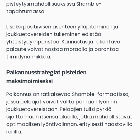
pisteytysmahdollisuuksissa Shamble-
tapahtumassa.
Lisäksi positiivisen asenteen ylläpitäminen ja
joukkuetovereiden tukeminen edistää
yhteistyöympäristöä. Kannustus ja rakentava
palaute voivat nostaa moraalia ja parantaa
tiimidynamiikkaa.
Paikannusstrategiat pisteiden
maksimoimiseksi
Paikannus on ratkaisevaa Shamble-formaatissa,
jossa pelaajat voivat valita parhaan lyönnin
joukkuetovereistaan. Pelaajien tulisi pyrkiä
sijoittamaan itsensä alueille, jotka mahdollistavat
optimaalisen lyöntivalinnan, erityisesti haastavilla
rei’illä.