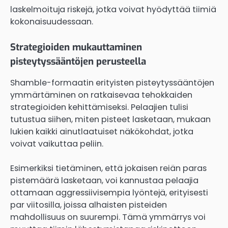
laskelmoituja riskejä, jotka voivat hyödyttää tiimiä
kokonaisuudessaan.
Strategioiden mukauttaminen
pisteytyssääntöjen perusteella
Shamble-formaatin erityisten pisteytyssääntöjen
ymmärtäminen on ratkaisevaa tehokkaiden
strategioiden kehittämiseksi. Pelaajien tulisi
tutustua siihen, miten pisteet lasketaan, mukaan
lukien kaikki ainutlaatuiset näkökohdat, jotka
voivat vaikuttaa peliin.
Esimerkiksi tietäminen, että jokaisen reiän paras
pistemäärä lasketaan, voi kannustaa pelaajia
ottamaan aggressiivisempia lyöntejä, erityisesti
par viitosilla, joissa alhaisten pisteiden
mahdollisuus on suurempi. Tämä ymmärrys voi