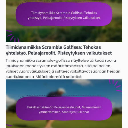
Tiimidynamiikka Scramble Golfissa: Tehokas
yhteistyö, Pelaajaroolit, Pisteytyksen vaikutukset
Tiimidynamiikka scramble-golfissa näyttelee tärkeää roolia
joukkueen menestyksen määrittämisessä, sillä pelaajien
väliset vuorovaikutukset ja suhteet vaikuttavat suoraan heidän
suoritukseensa. Määrittelemällä selkeästi…