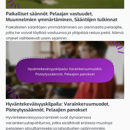
Paikalliset säännöt: Pelaajan vastuudet,
Muunnelmien ymmärtäminen, Sääntöjen tulkinnat
Paikallisten sääntöjen ymmärtäminen on olennaista pelaajille,
jotta he voivat täyttää vastuunsa ja ylläpitää reilua peliä. Nämä
ohjeet vaihtelevat usein sijainnin…
Hyväntekeväisyyskilpailu: Varainkeruumuodot,
Pisteytyssäännöt, Pelaajien panokset
Hyväntekeväisyysscramblet ovat dynaamisia
varainkeruutapahtumia, jotka sisältävät erilaisia muotoja
pelaajien sitouttamiseksi ja lahjoitusten optimoinniksi.