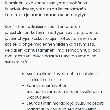
luominen, joka kannustaa yhteistyöhön ja
kunnioitukseen, voi auttaa lieventämään
konflikteja ja parantamaan suorituskykyä.
Konfliktien ratkaisemiseen tarkoitetun
järjestelmän, kuten nimettyjen sovittelijoiden tai
jäsenneltyjen keskustelujen, toteuttaminen voi
käsitellä ongelmia ennen niiden kärjistymistä.
Pelaajien kannustaminen ilmaisemaan huoliaan
avoimesti voi myös edistää tukevan ilmapiirin
syntymistä.
Aseta selkeät tavoitteet ja odotukset
jokaiselle ottelulle.
Kannusta tiimityöhön
tiimihenkistämistoimintojen avulla pelin
ulkopuolella.
Seuraa tiimin moraalia ja puutu nopeasti
mahdollisiin irtautumisen merkkeihin.