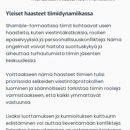
Yleiset haasteet tiimidynamiikassa
Shamble-formaatissa tiimit kohtaavat usein
haasteita, kuten viestintäkatkoksia, roolien
epäselvyyksiä ja persoonallisuuskonflikteja. Nämä
ongelmat voivat haitata suorituskykyä ja
aiheuttaa turhautumista tiimin jäsenten
keskuudessa.
Voittaakseen nämä haasteet tiimien tulisi
priorisoida selkeiden viestintäprotokollien
luominen ja säännöllisesti tarkistaa tiimin rooleja
varmistaakseen, että kaikki ymmärtävät
vastuunsa.
Lisäksi luottamuksen ja kunnioituksen kulttuurin
edistäminen voi auttaa lieventämään konflikteja.