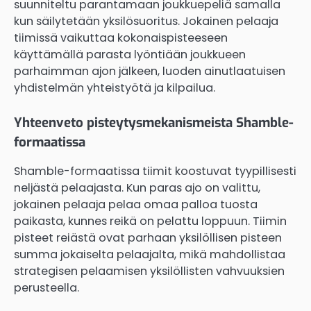
suunniteltu parantamaan joukkuepeliä samalla
kun säilytetään yksilösuoritus. Jokainen pelaaja
tiimissä vaikuttaa kokonaispisteeseen
käyttämällä parasta lyöntiään joukkueen
parhaimman ajon jälkeen, luoden ainutlaatuisen
yhdistelmän yhteistyötä ja kilpailua.
Yhteenveto pisteytysmekanismeista Shamble-
formaatissa
Shamble-formaatissa tiimit koostuvat tyypillisesti
neljästä pelaajasta. Kun paras ajo on valittu,
jokainen pelaaja pelaa omaa palloa tuosta
paikasta, kunnes reikä on pelattu loppuun. Tiimin
pisteet reiästä ovat parhaan yksilöllisen pisteen
summa jokaiselta pelaajalta, mikä mahdollistaa
strategisen pelaamisen yksilöllisten vahvuuksien
perusteella.