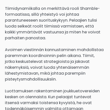
Tiimidynamiikalla on merkittävä rooli Shamble-
formaatissa, sillä yhteistyö voi johtaa
parantuneeseen suorituskykyyn. Pelaajien tulisi
luoda selkeät roolit tiimissä varmistaen, että
kaikki ymmärtävät vastuunsa ja miten he voivat
parhaiten panostaa.
Avoimen viestinnän kannustaminen mahdollistaa
paremman koordinoinnin pelin aikana. Tiimit,
jotka keskustelevat strategioista ja jakavat
näkemyksiä, voivat luoda yhtenäisemmän
lähestymistavan, mikä johtaa parempiin
pisteytysmahdollisuuksiin.
Luottamuksen rakentaminen joukkuetovereiden
kesken on olennaista. Kun pelaajat tuntevat
itsensä varmaksi toistensa kyvyistä, he ovat
todennäköisemmin valmiita ottamaan