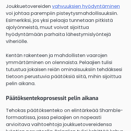
Joukkuetovereiden
vahvuuksien hyödyntäminen
voi johtaa parempiin pisteytysmahdollisuuksiin.
Esimerkiksi, jos yksi pelaaja tunnetaan pitkistä
ajolyönneistä, muut voivat sijoittua
hyödyntämään parhaita lähestymislyöntejä
viheriölle.
Kentän rakenteen ja mahdollisten vaarojen
ymmärtäminen on olennaista. Pelaajien tulisi
tutustua jokaisen reiän ominaisuuksiin tehdäksesi
tietoon perustuvia päätöksiä siitä, mihin sijoittua
pelin aikana.
Päätöksentekoprosessit pelin aikana
Tehokas päätöksenteko on elintärkeää Shamble-
formaatissa, jossa pelaajien on nopeasti
arvioitava vaihtoehtoja joukkuetovereidensa