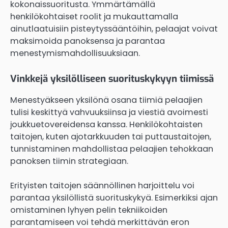
kokonaissuoritusta. Ymmärtämällä
henkilökohtaiset roolit ja mukauttamalla
ainutlaatuisiin pisteytyssääntöihin, pelaajat voivat
maksimoida panoksensa ja parantaa
menestymismahdollisuuksiaan.
Vinkkejä yksilölliseen suorituskykyyn tiimissä
Menestyäkseen yksilönä osana tiimiä pelaajien
tulisi keskittyä vahvuuksiinsa ja viestiä avoimesti
joukkuetovereidensa kanssa. Henkilökohtaisten
taitojen, kuten ajotarkkuuden tai puttaustaitojen,
tunnistaminen mahdollistaa pelaajien tehokkaan
panoksen tiimin strategiaan.
Erityisten taitojen säännöllinen harjoittelu voi
parantaa yksilöllistä suorituskykyä. Esimerkiksi ajan
omistaminen lyhyen pelin tekniikoiden
parantamiseen voi tehdä merkittävän eron