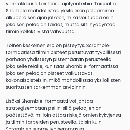
voimakkaasti toistensa ajolyönteihin. Toisaalta
Shamble mahdollistaa yksilöllisen pelaamisen
alkuperäisen ajon jälkeen, mikä voi tuoda esiin
jokaisen pelaajan taidot, mutta silti hyödyntää
tiimin kollektiivista vahvuutta.
Toinen keskeinen ero on pisteytys. Scramble-
formaatissa tiimin pisteet perustuvat tyypillisesti
parhaan yhdistetyn pistemäärän perusteella
jokaiselle reiälle, kun taas Shamble-formaatissa
jokaisen pelaajan pisteet vaikuttavat
kokonaispisteisiin, mikä mahdollistaa yksilöllisten
suoritusten tarkemman arvioinnin.
Lisäksi Shamble-formaatti voi johtaa
strategisempaan peliin, sillä pelaajien on
päätettävä, milloin ottaa riskejä omien kykyjensä
ja tiimin tarpeiden perusteella, toisin kuin
Scramblen suoraviivaisemmassa