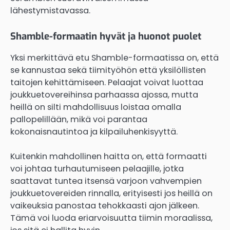
lähestymistavassa.
Shamble-formaatin hyvät ja huonot puolet
Yksi merkittävä etu Shamble-formaatissa on, että
se kannustaa sekä tiimityöhön että yksilöllisten
taitojen kehittämiseen. Pelaajat voivat luottaa
joukkuetovereihinsa parhaassa ajossa, mutta
heillä on silti mahdollisuus loistaa omalla
pallopelillään, mikä voi parantaa
kokonaisnautintoa ja kilpailuhenkisyyttä.
Kuitenkin mahdollinen haitta on, että formaatti
voi johtaa turhautumiseen pelaajille, jotka
saattavat tuntea itsensä varjoon vahvempien
joukkuetovereiden rinnalla, erityisesti jos heillä on
vaikeuksia panostaa tehokkaasti ajon jälkeen.
Tämä voi luoda eriarvoisuutta tiimin moraalissa,