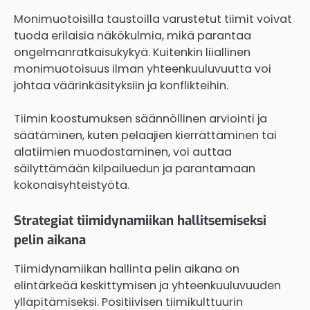
Monimuotoisilla taustoilla varustetut tiimit voivat
tuoda erilaisia näkökulmia, mikä parantaa
ongelmanratkaisukykyä. Kuitenkin liiallinen
monimuotoisuus ilman yhteenkuuluvuutta voi
johtaa väärinkäsityksiin ja konflikteihin.
Tiimin koostumuksen säännöllinen arviointi ja
säätäminen, kuten pelaajien kierrättäminen tai
alatiimien muodostaminen, voi auttaa
säilyttämään kilpailuedun ja parantamaan
kokonaisyhteistyötä.
Strategiat tiimidynamiikan hallitsemiseksi
pelin aikana
Tiimidynamiikan hallinta pelin aikana on
elintärkeää keskittymisen ja yhteenkuuluvuuden
ylläpitämiseksi. Positiivisen tiimikulttuurin