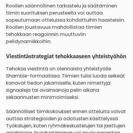
Roolien säännöllinen tarkastelu ja säätäminen
tiimin suorituksen perusteella voi auttaa
sopeutumaan otteluissa kohdattuihin haasteisiin.
Roolien joustavuus mahdollistaa tiimien
tehokkaan reagoinnin muuttuviin
pelidynamiikkoihin.
Viestintästrategiat tehokkaaseen yhteistyöhön
Tehokas viestintä on olennaista yhteistyölle
Shamble-formaatissa. Tiimien tulisi luoda selkeät
kanavat tiedon jakamiselle, kuten nimettyjä
signaaleja tai avainsanoja pelin aikana
sekaannusten minimoimiseksi.
Säännölliset tiimikokoukset ennen otteluita voivat
auttaa strategioiden ja odotusten käsittelyssä.
Työkalujen, kuten ryhmäkeskustelujen tai jaettujen
asiakirjojen, hyödyntäminen voi myös parantaa