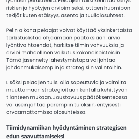
lyöntien perusteella. Pelaajien tulisi kehittää kehys
riskien ja hyötyjen arvioimiseksi, ottaen huomioon
tekijät kuten etäisyys, asento ja tuuliolosuhteet.
Pelin aikana pelaajat voivat käyttää yksinkertaista
tarkistuslistaa ohjaamaan päätöksiään: arvioi
lyöntivaihtoehdot, harkitse tiimin vahvuuksia ja
arvioi mahdollinen vaikutus kokonaispisteisiin.
Tämä jäsennelty lähestymistapa voi johtaa
johdonmukaisempiin ja strategisiin valintoihin.
Lisäksi pelaajien tulisi olla sopeutuvia ja valmiita
muuttamaan strategioitaan kentällä kehittyvän
tilanteen mukaan. Joustavuus päätöksenteossa
voi usein johtaa parempiin tuloksiin, erityisesti
arvaamattomissa olosuhteissa.
Tiimidynamiikan hyödyntäminen strategisen
edun saavuttamiseksi