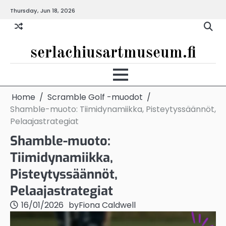
Skip
Thursday, Jun 18, 2026
to
content
serlachiusartmuseum.fi
Home
Scramble Golf -muodot
Shamble-muoto: Tiimidynamiikka, Pisteytyssäännöt,
Pelaajastrategiat
Shamble-muoto:
Tiimidynamiikka,
Pisteytyssäännöt,
Pelaajastrategiat
16/01/2026
by
Fiona Caldwell