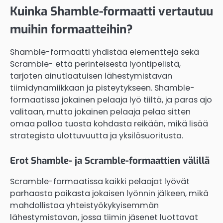
Kuinka Shamble-formaatti vertautuu
muihin formaatteihin?
Shamble-formaatti yhdistää elementtejä sekä
Scramble- että perinteisestä lyöntipelistä,
tarjoten ainutlaatuisen lähestymistavan
tiimidynamiikkaan ja pisteytykseen. Shamble-
formaatissa jokainen pelaaja lyö tiiltä, ja paras ajo
valitaan, mutta jokainen pelaaja pelaa sitten
omaa palloa tuosta kohdasta reikään, mikä lisää
strategista ulottuvuutta ja yksilösuoritusta.
Erot Shamble- ja Scramble-formaattien välillä
Scramble-formaatissa kaikki pelaajat lyövät
parhaasta paikasta jokaisen lyönnin jälkeen, mikä
mahdollistaa yhteistyökykyisemmän
lähestymistavan, jossa tiimin jäsenet luottavat