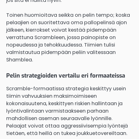
jos sitä ei hallita hyvin.
Toinen huomioitava seikka on pelin tempo; koska
pelaajien on suoritettava oma pallopelinsä ajon
jälkeen, kierrokset voivat kestää pidempään
verrattuna Scrambleen, jossa painopiste on
nopeudessa ja tehokkuudessa. Tiimien tulisi
valmistautua pidempään peliin valitessaan
Shamblea.
Pelin strategioiden vertailu eri formaateissa
Scramble-formaatissa strategia keskittyy usein
tiimin vahvuuksien maksimoimiseen
kokonaisuutena, keskittyen riskien hallintaan ja
lyöntivalintaan varmistaakseen parhaan
mahdollisen aseman seuraavalle lyönnille.
Pelaajat voivat ottaa aggressiivisempia lyöntejä
tietäen, että heillä on tukea joukkuetovereiltaan.