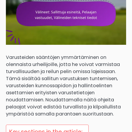
Varusteiden sääntöjen ymmärtäminen on
olennaista urheilijoille, jotta he voivat varmistaa
turvallisuuden ja reilun pelin omissa lajeissaan.
Tämä sisältää sallitun varustuksen tuntemisen,
varusteiden kunnossapidon ja hallintoelinten
asettamien erityisten varustetietojen
noudattamisen. Noudattamalla näitä ohjeita
pelaajat voivat edistää turvallista ja kilpailullista
ympäristöä samalla parantaen suoritustaan.
Key sections in the article: