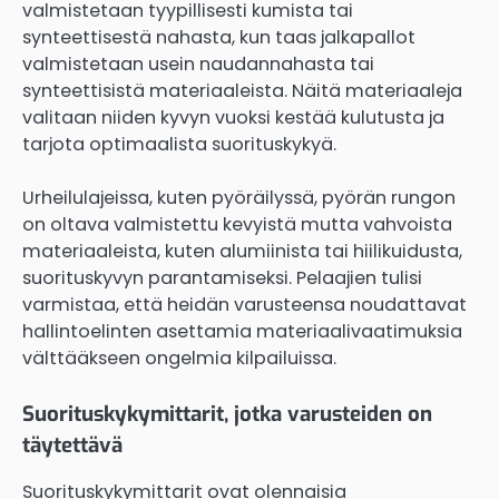
valmistetaan tyypillisesti kumista tai
synteettisestä nahasta, kun taas jalkapallot
valmistetaan usein naudannahasta tai
synteettisistä materiaaleista. Näitä materiaaleja
valitaan niiden kyvyn vuoksi kestää kulutusta ja
tarjota optimaalista suorituskykyä.
Urheilulajeissa, kuten pyöräilyssä, pyörän rungon
on oltava valmistettu kevyistä mutta vahvoista
materiaaleista, kuten alumiinista tai hiilikuidusta,
suorituskyvyn parantamiseksi. Pelaajien tulisi
varmistaa, että heidän varusteensa noudattavat
hallintoelinten asettamia materiaalivaatimuksia
välttääkseen ongelmia kilpailuissa.
Suorituskykymittarit, jotka varusteiden on
täytettävä
Suorituskykymittarit ovat olennaisia