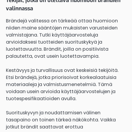
Tekijät, jotka on otettava huomioon brändien
valinnassa
Brändejä valitessa on tärkeää ottaa huomioon
niiden maine sääntöjen mukaisten varusteiden
valmistajana. Tutki käyttäjäarvosteluja
arvioidaksesi tuotteiden suorituskykyä ja
luotettavuutta. Brändit, joilla on positiivista
palautetta, ovat usein luotettavampia.
Kestävyys ja turvallisuus ovat keskeisiä tekijöitä.
Etsi brändejä, jotka priorisoivat korkealaatuisia
materiaaleja ja valmistusmenetelmiä. Tämä
voidaan usein arvioida käyttäjäarvostelujen ja
tuotespesifikaatioiden avulla.
Suorituskyvyn ja noudattamisen välinen
tasapaino on toinen tärkeä näkökohta. Vaikka
jotkut brändit saattavat erottua