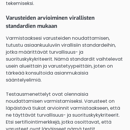
tekemiseksi.
Varusteiden arvioiminen virallisten
standardien mukaan
Varmistaaksesi varusteiden noudattamisen,
tutustu asiaankuuluviin virallisiin standardeihin,
jotka määrittävät turvallisuus- ja
suorituskykykriteerit. Nämä standardit vaihtelevat
usein alueittain ja varustetyypeittäin, joten on
tärkeää konsultoida asianmukaisia
sääntelyelimiä.
Testausmenettelyt ovat olennaisia
noudattamisen varmistamiseksi. Varusteet on
läpäistävä tiukat arvioinnit varmistaakseen, että
ne täyttävät turvallisuus- ja suorituskykykriteerit.
Etsi sertifiointimerkkejä, jotka osoittavat, että
varusteet ovat läpäisseet nämä testit.