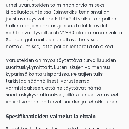
urheiluvarusteiden toiminnan arvioimiseksi
kilpailuolosuhteissa. Esimerkiksi tennismailan
jousituskireys voi merkittävästi vaikuttaa pallon
hallintaan ja voimaan, ja suositellut kireydet
vaihtelevat tyypillisesti 22-30 kilogramman välillä.
Samoin golfmailojen on oltava tietyissä
nostokulmissa, jotta pallon lentorata on oikea.
Varusteiden on myös täytettävä turvallisuuden
suorituskykymittarit, kuten iskujen vaimennus
kypärissä kontaktisportissa. Pelaajien tulisi
tarkistaa säännöllisesti varusteensa
varmistaakseen, että ne täyttävät nämä
suorituskykyvaatimukset, sillä kuluneet varusteet
voivat vaarantaa turvallisuuden ja tehokkuuden.
Spesifikaatioiden vaihtelut lajeittain
Spesifikaatiot voivat vaihdella laajasti riippuen