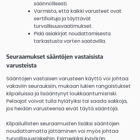
säännöllisesti.
Varmista, että kaikki varusteet ovat
sertifioituja ja täyttävät
turvallisuusvaatimukset.
Pidä asiakirjat noudattamisesta
tarkastusta varten saatavilla.
Seuraamukset sääntöjen vastaisista
varusteista
Sääntöjen vastaisen varusteen käyttö voi johtaa
vakaviin seurauksiin, mukaan lukien rangaistukset
kilpailuissa ja lisääntynyt loukkaantumisriski.
Pelaajat voivat tulla hylätyiksi tai saada sakkoja,
jos heidän varusteensa eivät täytä sääntöjä.
Kilpailullisten seuraamusten lisäksi sääntöjen
noudattamatta jättäminen voi myös johtaa
turvallisuusriskeihin. Esimerkiksi kypärän