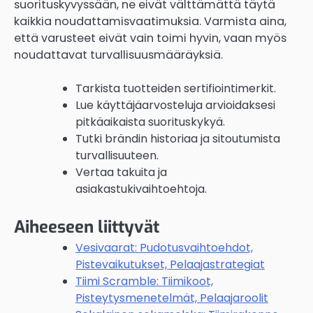
suorituskyvyssään, ne eivät välttämättä täytä
kaikkia noudattamisvaatimuksia. Varmista aina,
että varusteet eivät vain toimi hyvin, vaan myös
noudattavat turvallisuusmääräyksiä.
Tarkista tuotteiden sertifiointimerkit.
Lue käyttäjäarvosteluja arvioidaksesi
pitkäaikaista suorituskykyä.
Tutki brändin historiaa ja sitoutumista
turvallisuuteen.
Vertaa takuita ja
asiakastukivaihtoehtoja.
Aiheeseen liittyvät
Vesivaarat: Pudotusvaihtoehdot,
Pistevaikutukset, Pelaajastrategiat
Tiimi Scramble: Tiimikoot,
Pisteytysmenetelmät, Pelaajaroolit