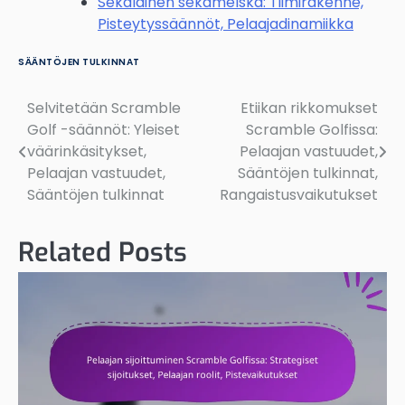
Sekalainen sekamelska: Tiimirakenne,
Pisteytyssäännöt, Pelaajadinamiikka
SÄÄNTÖJEN TULKINNAT
Selvitetään Scramble
Etiikan rikkomukset
Post
Golf -säännöt: Yleiset
Scramble Golfissa:
navigation
väärinkäsitykset,
Pelaajan vastuudet,
Pelaajan vastuudet,
Sääntöjen tulkinnat,
Sääntöjen tulkinnat
Rangaistusvaikutukset
Related Posts