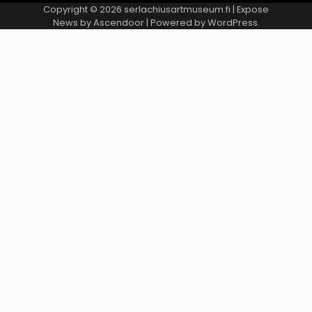
Copyright © 2026
serlachiusartmuseum.fi
| Expose
News by
Ascendoor
| Powered by
WordPress
.