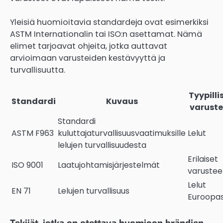
Yleisiä huomioitavia standardeja ovat esimerkiksi
ASTM Internationalin tai ISO:n asettamat. Nämä
elimet tarjoavat ohjeita, jotka auttavat
arvioimaan varusteiden kestävyyttä ja
turvallisuutta.
Tyypilli
Standardi
Kuvaus
varuste
Standardi
ASTM F963
kuluttajaturvallisuusvaatimuksille
Lelut
lelujen turvallisuudesta
Erilaiset
ISO 9001
Laatujohtamisjärjestelmät
varustee
Lelut
EN 71
Lelujen turvallisuus
Euroopa