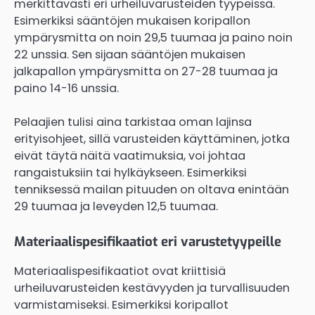
merkittävästi eri urheiluvarusteiden tyypeissä.
Esimerkiksi sääntöjen mukaisen koripallon
ympärysmitta on noin 29,5 tuumaa ja paino noin
22 unssia. Sen sijaan sääntöjen mukaisen
jalkapallon ympärysmitta on 27-28 tuumaa ja
paino 14-16 unssia.
Pelaajien tulisi aina tarkistaa oman lajinsa
erityisohjeet, sillä varusteiden käyttäminen, jotka
eivät täytä näitä vaatimuksia, voi johtaa
rangaistuksiin tai hylkäykseen. Esimerkiksi
tenniksessä mailan pituuden on oltava enintään
29 tuumaa ja leveyden 12,5 tuumaa.
Materiaalispesifikaatiot eri varustetyypeille
Materiaalispesifikaatiot ovat kriittisiä
urheiluvarusteiden kestävyyden ja turvallisuuden
varmistamiseksi. Esimerkiksi koripallot