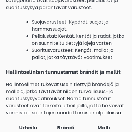
kategorioita ovat suojavarusteet, pelialustat ja
suorituskykyä parantavat varusteet.
Suojavarusteet: Kypärät, suojat ja
hammassuojat.
Pelialustat: Kentät, kentät ja radat, jotka
on suunniteltu tiettyjä lajeja varten.
Suoritusvarusteet: Kengät, mailat ja
pallot, jotka täyttävät vaatimukset.
Hallintoelinten tunnustamat brändit ja mallit
Hallintoelimet tukevat usein tiettyjä brändejä ja
malleja, jotka täyttävät niiden turvallisuus- ja
suorituskykyvaatimukset. Nämä tunnustetut
varusteet ovat tärkeitä urheilijoille, jotta he voivat
varmistaa sääntöjen noudattamisen kilpailuissa.
Urheilu
Brändi
Malli