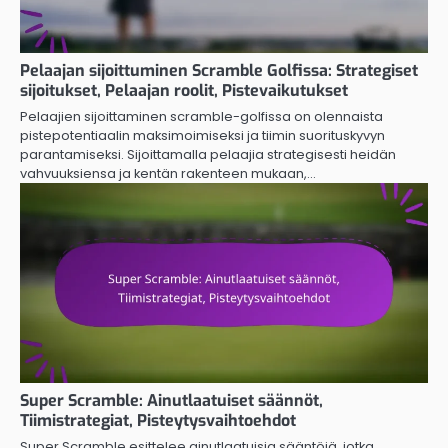
Pelaajan sijoittuminen Scramble Golfissa: Strategiset
sijoitukset, Pelaajan roolit, Pistevaikutukset
Pelaajien sijoittaminen scramble-golfissa on olennaista
pistepotentiaalin maksimoimiseksi ja tiimin suorituskyvyn
parantamiseksi. Sijoittamalla pelaajia strategisesti heidän
vahvuuksiensa ja kentän rakenteen mukaan,…
Super Scramble: Ainutlaatuiset säännöt,
Tiimistrategiat, Pisteytysvaihtoehdot
Super Scramble esittelee ainutlaatuisia sääntöjä, jotka