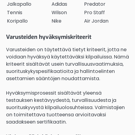
Jalkapallo
Adidas
Predator
Tennis
Wilson
Pro Staff
Koripallo
Nike
Air Jordan
Varusteiden hyväksymiskriteerit
Varusteiden on täytettävä tietyt kriteerit, jotta ne
voidaan hyväksyä käytettäväksi kilpailuissa. Nämä
kriteerit sisältävät usein turvallisuusvaatimuksia,
suorituskykyspesifikaatioita ja hallintoelinten
asettamien sääntöjen noudattamista.
Hyväksymisprosessit sisältävät yleensä
testauksen kestävyydestä, turvallisuudesta ja
suorituskyvystä kilpailuolosuhteissa. Valmistajien
on toimitettava tuotteensa arvioitavaksi
saadakseen sertifikaatin.