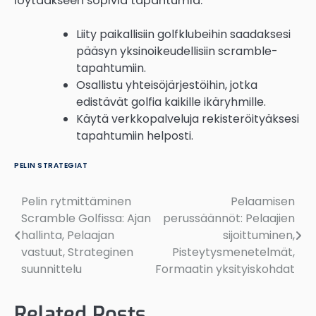
löytääkseen sopivia tapahtumia.
Liity paikallisiin golfklubeihin saadaksesi
pääsyn yksinoikeudellisiin scramble-
tapahtumiin.
Osallistu yhteisöjärjestöihin, jotka
edistävät golfia kaikille ikäryhmille.
Käytä verkkopalveluja rekisteröityäksesi
tapahtumiin helposti.
PELIN STRATEGIAT
Pelin rytmittäminen
Pelaamisen
Post
Scramble Golfissa: Ajan
perussäännöt: Pelaajien
navigation
hallinta, Pelaajan
sijoittuminen,
vastuut, Strateginen
Pisteytysmenetelmät,
suunnittelu
Formaatin yksityiskohdat
Related Posts