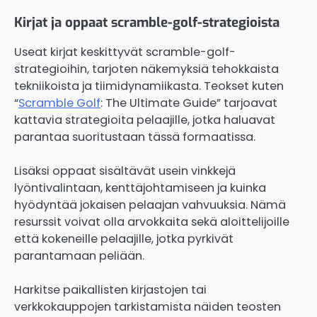
Kirjat ja oppaat scramble-golf-strategioista
Useat kirjat keskittyvät scramble-golf-
strategioihin, tarjoten näkemyksiä tehokkaista
tekniikoista ja tiimidynamiikasta. Teokset kuten
“
Scramble Golf
: The Ultimate Guide” tarjoavat
kattavia strategioita pelaajille, jotka haluavat
parantaa suoritustaan tässä formaatissa.
Lisäksi oppaat sisältävät usein vinkkejä
lyöntivalintaan, kenttäjohtamiseen ja kuinka
hyödyntää jokaisen pelaajan vahvuuksia. Nämä
resurssit voivat olla arvokkaita sekä aloittelijoille
että kokeneille pelaajille, jotka pyrkivät
parantamaan peliään.
Harkitse paikallisten kirjastojen tai
verkkokauppojen tarkistamista näiden teosten