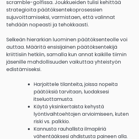
scramble-golfissa. Joukkueiden tulisi kehittää
strategioita päätöksentekoprosessien
sujuvoittamiseksi, varmistaen, että valinnat
tehdään nopeasti ja tehokkaasti.
Selkeän hierarkian luominen päätöksenteolle voi
auttaa. Määritä ensisijainen päätöksentekijä
kriittisiin hetkiin, samalla kun annat kaikille tiimin
jäsenille mahdollisuuden vaikuttaa yhteistyön
edistämiseksi.
Harjoittele tilanteita, joissa nopeita
päätöksiä tarvitaan, luodaksesi
itseluottamusta.
Käytä yksinkertaista kehystä
lyöntivaihtoehtojen arvioimiseen, kuten
riski vs. palkkio.
Kannusta rauhallista ilmapiiriä
vähentääksesi ahdistusta paineen alla.