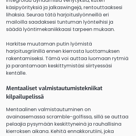
Integroidu dynaamisia venytyksiä, kuten
käsipyörityksiä ja jalkaswingejä, rentouttaaksesi
lihaksia. Seuraa tätä harjoituslyönneillä eri
mailoilla saadaksesi tuntuman lyönteihisi ja
säädä lyöntimekaniikkaasi tarpeen mukaan.
Harkitse muutaman putin lyömistä
harjoitusgriinillä ennen kierrosta luottamuksen
rakentamiseksi. Tämä voi auttaa luomaan rytmiä
ja parantamaan keskittymistäsi siirtyessäsi
kentälle.
Mentaaliset valmistautumistekniikat
kilpailupelissä
Mentaalinen valmistautuminen on
avainasemassa scramble-golfissa, sillä se auttaa
pelaajia pysymään keskittyneinä ja rauhallisina
kierroksen aikana. Kehitä ennakkorutiini, joka