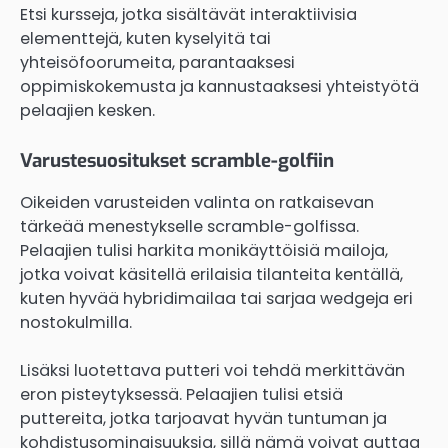
Etsi kursseja, jotka sisältävät interaktiivisia
elementtejä, kuten kyselyitä tai
yhteisöfoorumeita, parantaaksesi
oppimiskokemusta ja kannustaaksesi yhteistyötä
pelaajien kesken.
Varustesuositukset scramble-golfiin
Oikeiden varusteiden valinta on ratkaisevan
tärkeää menestykselle scramble-golfissa.
Pelaajien tulisi harkita monikäyttöisiä mailoja,
jotka voivat käsitellä erilaisia tilanteita kentällä,
kuten hyvää hybridimailaa tai sarjaa wedgeja eri
nostokulmilla.
Lisäksi luotettava putteri voi tehdä merkittävän
eron pisteytyksessä. Pelaajien tulisi etsiä
puttereita, jotka tarjoavat hyvän tuntuman ja
kohdistusominaisuuksia, sillä nämä voivat auttaa