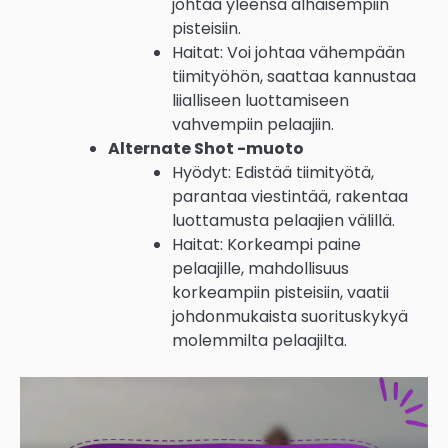
johtaa yleensä alhaisempiin
pisteisiin.
Haitat: Voi johtaa vähempään
tiimityöhön, saattaa kannustaa
liialliseen luottamiseen
vahvempiin pelaajiin.
Alternate Shot -muoto
Hyödyt: Edistää tiimityötä,
parantaa viestintää, rakentaa
luottamusta pelaajien välillä.
Haitat: Korkeampi paine
pelaajille, mahdollisuus
korkeampiin pisteisiin, vaatii
johdonmukaista suorituskykyä
molemmilta pelaajilta.