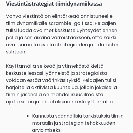
Viestintästrategiat tiimidynamiikassa
Vahva viestintä on elintärkeää onnistuneelle
tiimidynamiikalle scramble-golfissa. Pelaajien
tulisi luoda avoimet keskusteluyhteydet ennen
peliä ja sen aikana varmistaakseen, että kaikki
ovat samalla sivulla strategioiden ja odotusten
suhteen.
Käyttämällä selkeää ja ytimekästä kieltä
keskustellessasi lyönneistä ja strategioista
voidaan estää väärinkäsityksiä. Pelaajien tulisi
harjoitella aktiivista kuuntelua, jolloin jokaisella
tiimin jäsenellä on mahdollisuus ilmaista
ajatuksiaan ja ehdotuksiaan keskeyttämättä.
Kannusta säännöllisiä tarkistuksia tiimin
moraalin ja strategian tehokkuuden
arvioimiseksi.