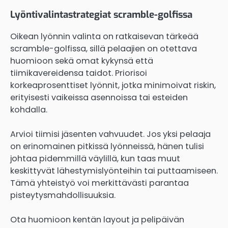
Lyöntivalintastrategiat scramble-golfissa
Oikean lyönnin valinta on ratkaisevan tärkeää
scramble-golfissa, sillä pelaajien on otettava
huomioon sekä omat kykynsä että
tiimikavereidensa taidot. Priorisoi
korkeaprosenttiset lyönnit, jotka minimoivat riskin,
erityisesti vaikeissa asennoissa tai esteiden
kohdalla.
Arvioi tiimisi jäsenten vahvuudet. Jos yksi pelaaja
on erinomainen pitkissä lyönneissä, hänen tulisi
johtaa pidemmillä väylillä, kun taas muut
keskittyvät lähestymislyönteihin tai puttaamiseen.
Tämä yhteistyö voi merkittävästi parantaa
pisteytysmahdollisuuksia.
Ota huomioon kentän layout ja pelipäivän