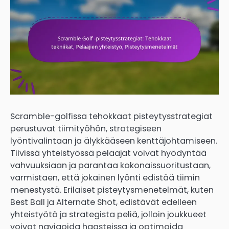
Scramble-golfissa tehokkaat pisteytysstrategiat
perustuvat tiimityöhön, strategiseen
lyöntivalintaan ja älykkääseen kenttäjohtamiseen.
Tiivissä yhteistyössä pelaajat voivat hyödyntää
vahvuuksiaan ja parantaa kokonaissuoritustaan,
varmistaen, että jokainen lyönti edistää tiimin
menestystä. Erilaiset pisteytysmenetelmät, kuten
Best Ball ja Alternate Shot, edistävät edelleen
yhteistyötä ja strategista peliä, jolloin joukkueet
voivat navigoida haasteissa ja optimoida