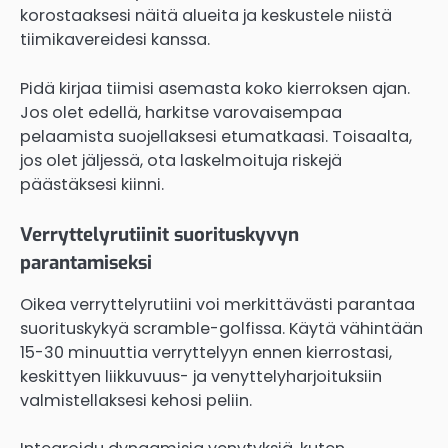
korostaaksesi näitä alueita ja keskustele niistä
tiimikavereidesi kanssa.
Pidä kirjaa tiimisi asemasta koko kierroksen ajan.
Jos olet edellä, harkitse varovaisempaa
pelaamista suojellaksesi etumatkaasi. Toisaalta,
jos olet jäljessä, ota laskelmoituja riskejä
päästäksesi kiinni.
Verryttelyrutiinit suorituskyvyn
parantamiseksi
Oikea verryttelyrutiini voi merkittävästi parantaa
suorituskykyä scramble-golfissa. Käytä vähintään
15-30 minuuttia verryttelyyn ennen kierrostasi,
keskittyen liikkuvuus- ja venyttelyharjoituksiin
valmistellaksesi kehosi peliin.