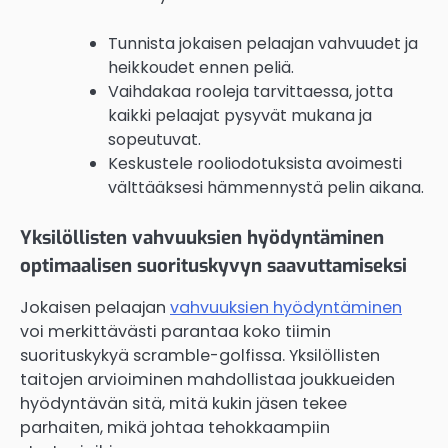
Tunnista jokaisen pelaajan vahvuudet ja
heikkoudet ennen peliä.
Vaihdakaa rooleja tarvittaessa, jotta
kaikki pelaajat pysyvät mukana ja
sopeutuvat.
Keskustele rooliodotuksista avoimesti
välttääksesi hämmennystä pelin aikana.
Yksilöllisten vahvuuksien hyödyntäminen
optimaalisen suorituskyvyn saavuttamiseksi
Jokaisen pelaajan
vahvuuksien hyödyntäminen
voi merkittävästi parantaa koko tiimin
suorituskykyä scramble-golfissa. Yksilöllisten
taitojen arvioiminen mahdollistaa joukkueiden
hyödyntävän sitä, mitä kukin jäsen tekee
parhaiten, mikä johtaa tehokkaampiin