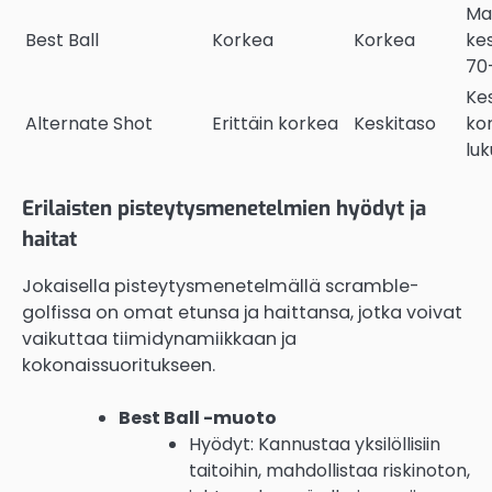
Ma
Best Ball
Korkea
Korkea
ke
70
Ke
Alternate Shot
Erittäin korkea
Keskitaso
ko
luk
Erilaisten pisteytysmenetelmien hyödyt ja
haitat
Jokaisella pisteytysmenetelmällä scramble-
golfissa on omat etunsa ja haittansa, jotka voivat
vaikuttaa tiimidynamiikkaan ja
kokonaissuoritukseen.
Best Ball -muoto
Hyödyt: Kannustaa yksilöllisiin
taitoihin, mahdollistaa riskinoton,