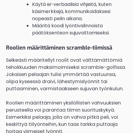
Käytä ei-verbaalisia vihjeitä, kuten
käsimerkkejä, kommunikoidaksesi
nopeasti pelin aikana.
Määritä koodi lyöntivalinnoista
päätöksenteon sujuvoittamiseksi.
Roolien määrittäminen scramble-tiimissä
Selkeästi määritellyt roolit ovat välttämättömiä
tehokkuuden maksimoimiseksi scramble-golfissa.
Jokaisen pelaajan tulisi ymmärtää vastuunsa,
olipa kyseessä draivi, lähestymislyönnit tai
puttaaminen, varmistaakseen sujuvan työnkulun.
Roolien määrittäminen yksilöllisten vahvuuksien
perusteella voi parantaa tiimin suorituskykyä.
Esimerkiksi pelaaja, jolla on vahva pitkä peli, voi
keskittyä tiilyönteihin, kun taas tarkka puttaaja
hoitaa viimeiset lyönnit.