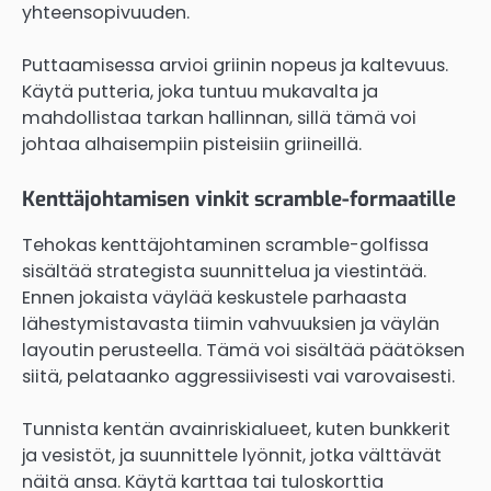
yhteensopivuuden.
Puttaamisessa arvioi griinin nopeus ja kaltevuus.
Käytä putteria, joka tuntuu mukavalta ja
mahdollistaa tarkan hallinnan, sillä tämä voi
johtaa alhaisempiin pisteisiin griineillä.
Kenttäjohtamisen vinkit scramble-formaatille
Tehokas kenttäjohtaminen scramble-golfissa
sisältää strategista suunnittelua ja viestintää.
Ennen jokaista väylää keskustele parhaasta
lähestymistavasta tiimin vahvuuksien ja väylän
layoutin perusteella. Tämä voi sisältää päätöksen
siitä, pelataanko aggressiivisesti vai varovaisesti.
Tunnista kentän avainriskialueet, kuten bunkkerit
ja vesistöt, ja suunnittele lyönnit, jotka välttävät
näitä ansa. Käytä karttaa tai tuloskorttia