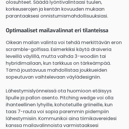
olosuhteet. Säädä lyöntivalintaasi tuulen,
korkeuserojen ja kentän kovuuden mukaan
parantaaksesi onnistumismahdollisuuksiasi.
Optimaaliset mailavalinnat eri tilanteissa
Oikean mailan valinta voi tehdä merkittävän eron
scramble-golfissa. Esimerkiksi käytä draiveria
leveillä väylillä, mutta vaihda 3-woodiin tai
hybridimailaan, kun tarkkuus on tärkeämpää.
Tämä joustavuus mahdollistaa joukkueiden
sopeutuvan vaihtelevaan väylädesigniin.
Lähestymislyönneissä ota huomioon etäisyys
lipulle ja pallon asento. Pitching wedge voi olla
ihanteellinen lyhyille, kohotetuille griineille, kun
taas 7-rauta voi sopia paremmin pidempiin
lähestymisiin. Kommunikoi aina tiimikavereidesi
kanssa mailavalinnoista varmistaaksesi