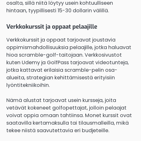
osalta, sillä niitä löytyy usein kohtuulliseen
hintaan, tyypillisesti 15-30 dollarin välillä.
Verkkokurssit ja oppaat pelaajille
Verkkokurssit ja oppaat tarjoavat joustavia
oppimismahdollisuuksia pelaajille, jotka haluavat
hioa scramble-golf-taitojaan. Verkkosivustot
kuten Udemy ja GolfPass tarjoavat videotunteja,
jotka kattavat erilaisia scramble-pelin osa-
alueita, strategian kehittämisestä erityisiin
lyöntitekniikoihin.
Nämä alustat tarjoavat usein kursseja, joita
vetävät kokeneet golfopettajat, jolloin pelaajat
voivat oppia omaan tahtiinsa. Monet kurssit ovat
saatavilla kertamaksulla tai tilausmalleilla, mikä
tekee niistä saavutettavia eri budjeteille.