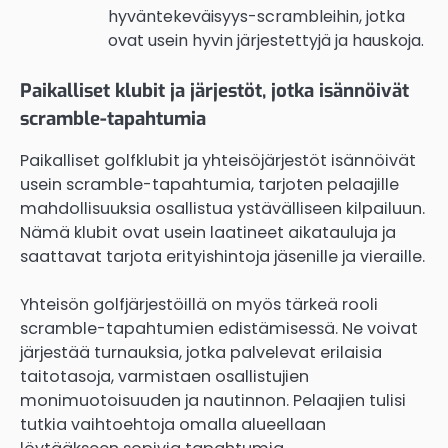
hyväntekeväisyys-scrambleihin, jotka
ovat usein hyvin järjestettyjä ja hauskoja.
Paikalliset klubit ja järjestöt, jotka isännöivät
scramble-tapahtumia
Paikalliset golfklubit ja yhteisöjärjestöt isännöivät
usein scramble-tapahtumia, tarjoten pelaajille
mahdollisuuksia osallistua ystävälliseen kilpailuun.
Nämä klubit ovat usein laatineet aikatauluja ja
saattavat tarjota erityishintoja jäsenille ja vieraille.
Yhteisön golfjärjestöillä on myös tärkeä rooli
scramble-tapahtumien edistämisessä. Ne voivat
järjestää turnauksia, jotka palvelevat erilaisia
taitotasoja, varmistaen osallistujien
monimuotoisuuden ja nautinnon. Pelaajien tulisi
tutkia vaihtoehtoja omalla alueellaan