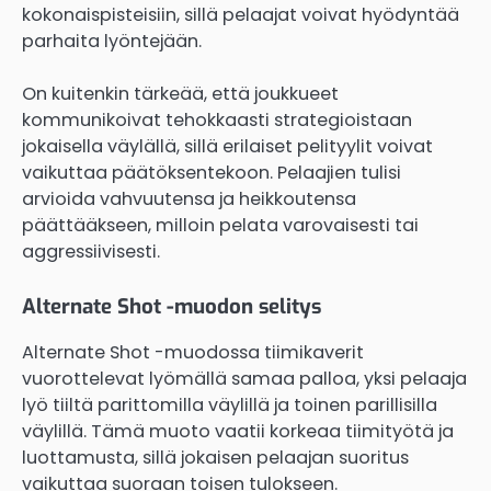
kokonaispisteisiin, sillä pelaajat voivat hyödyntää
parhaita lyöntejään.
On kuitenkin tärkeää, että joukkueet
kommunikoivat tehokkaasti strategioistaan
jokaisella väylällä, sillä erilaiset pelityylit voivat
vaikuttaa päätöksentekoon. Pelaajien tulisi
arvioida vahvuutensa ja heikkoutensa
päättääkseen, milloin pelata varovaisesti tai
aggressiivisesti.
Alternate Shot -muodon selitys
Alternate Shot -muodossa tiimikaverit
vuorottelevat lyömällä samaa palloa, yksi pelaaja
lyö tiiltä parittomilla väylillä ja toinen parillisilla
väylillä. Tämä muoto vaatii korkeaa tiimityötä ja
luottamusta, sillä jokaisen pelaajan suoritus
vaikuttaa suoraan toisen tulokseen.