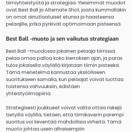
tiimiyhteistyötä ja strategiaa. Yleisimmät muodot
ovat Best Ball ja Alternate Shot, joista kummallakin
on omat ainutlaatuiset etunsa ja haasteensa
pelaajille, jotka pyrkivät optimoimaan pisteensä.
Best Ball -muoto ja sen vaikutus strategiaan
Best Ball -muodossa jokainen pelaaja tiimissä
pelaa omaa palloa koko kierroksen ajan, ja paras
tulos jokaisella väylällä kirjataan tiimin pisteeksi.
Tämä menetelmä kannustaa yksilölliseen
suoritukseen samalla, kun pelaajat voivat luottaa
toistensa vahvuuksiin, edistäen
yhteistyöilmapiiriä.
Strategisesti joukkueet voivat valita ottaa riskejä
tietyillä väylillä, tietäen, että tiimikaverin parempi
suoritus voi lieventää mahdollisia virheitä. Tämä
muoto johtaa usein alhaisempiin