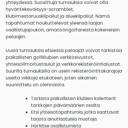
yhteydessä. Suosittuja turnauksia voivat olla
hyväntekeväisyys-scramblet,
klubimestaruuskilpailut ja aluekilpailut. Nämä
tapahtumat houkuttelevat yleensä laajan
osallistujajoukon, amatöörigolfareista kokeneisiin
pelaajiin.
Uusia turnauksia etsiessä pelaajat voivat tarkistaa
paikallisten golfklubien verkkosivustot,
yhteisöilmoitustaulut ja verkkorekisteröintialustat.
Suurilla turnauksilla on usein rekisteröintitakarajoja
useita viikkoja etukäteen, joten aikainen
suunnittelu on olennaista.
Tarkista paikallisten klubien kalenterit
tarkkojen päivämäärien osalta.
Etsi yhteisötapahtumia, jotka saattavat
tarjota ainutlaatuisia muotoja.
Harkitse osallistumista