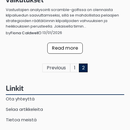
Vastustajien analysointi scramble-golfissa on olennaista
kilpailuedun saavuttamiseksi, sillä se mahdollistaa pelaajien
strategioiden räätälöinnin kilpailijoiden vahvuuksien ja
heikkouksien perusteella. Jokaisella tiimin…
13/01/2026
by
Fiona Caldwell
Read more
Posts
Previous
1
2
pagination
Linkit
Ota yhteyttä
Selaa artikkeleita
Tietoa meistä